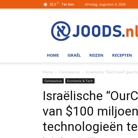
C
32.3
dinsdag, augustus 4, 2026
Tel Aviv
Joods.nl:
Nieuws
uit
Joods
Nederland
en
HOME
ISRAËL
REIZEN
RECEPTEN
Israel
Home
Coronavirus
Israëlische “OurCrowd” gaat fo
Coronavirus
Economie & Tech
Israëlische “Our
van $100 miljoen
technologieën te