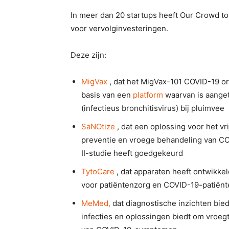
In meer dan 20 startups heeft Our Crowd tot
voor vervolginvesteringen.
Deze zijn:
MigVax
, dat het MigVax-101 COVID-19 o
basis van een
platform
waarvan is aangeto
(infectieus bronchitisvirus) bij pluimvee
SaNOtize
, dat een oplossing voor het v
preventie en vroege behandeling van CO
II-studie heeft goedgekeurd
TytoCare
, dat apparaten heeft ontwikke
voor patiëntenzorg en COVID-19-patiënt
MeMed,
dat diagnostische inzichten bie
infecties en oplossingen biedt om vroegt