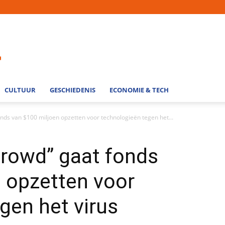
CULTUUR
GESCHIEDENIS
ECONOMIE & TECH
nds van $100 miljoen opzetten voor technologieën tegen het...
Crowd” gaat fonds
 opzetten voor
gen het virus