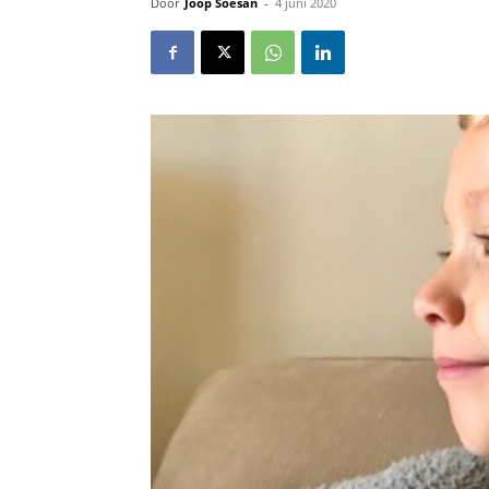
Door
Joop Soesan
-
4 juni 2020