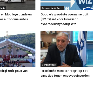
Tech
Economie & Tech
 en Mobileye bundelen
Google’s grootste overname ooit:
or autonome auto’s
$32 miljard voor Israëlisch
cybersecuritybedrijf Wiz
Coronavirus
edrijf redt paus van
Israëlische minister roept op tot
sancties tegen ongevaccineerden