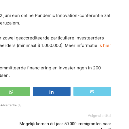
2 juni een online Pandemic Innovation-conferentie zal
Jeruzalem.
 zowel geaccrediteerde particuliere investeerders
steerders (minimaal $ 1.000.000). Meer informatie
is hier
committeerde financiering en investeringen in 200
dsen.
WhatsApp
Share
Email
Advertentie (4)
Volgend artikel
Mogelijk komen dit jaar 50.000 immigranten naar