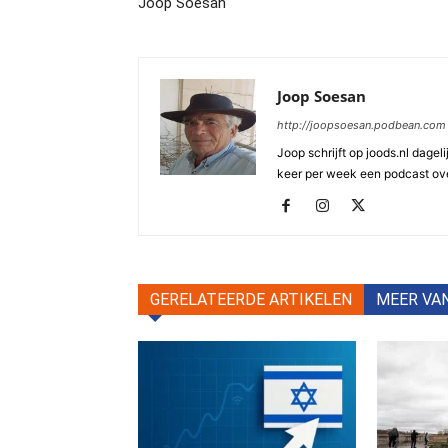
Joop Soesan
Joop Soesan
http://joopsoesan.podbean.com
Joop schrijft op joods.nl dagel
keer per week een podcast ove
GERELATEERDE ARTIKELEN
MEER VA