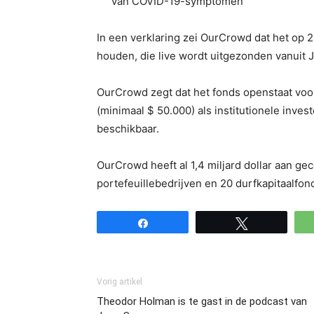
van COVID-19-symptomen
In een verklaring zei OurCrowd dat het op 2
houden, die live wordt uitgezonden vanuit 
OurCrowd zegt dat het fonds openstaat voor
(minimaal $ 50.000) als institutionele inve
beschikbaar.
OurCrowd heeft al 1,4 miljard dollar aan ge
portefeuillebedrijven en 20 durfkapitaalfon
Share
Tweet
Vorig artikel
Theodor Holman is te gast in de podcast van