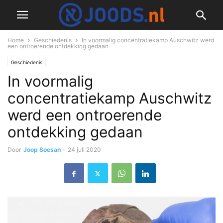
Home
Geschiedenis
In voormalig concentratiekamp Auschwitz werd
een ontroerende ontdekking gedaan
Geschiedenis
In voormalig
concentratiekamp Auschwitz
werd een ontroerende
ontdekking gedaan
Door
Joop Soesan
-
24 juli 2020