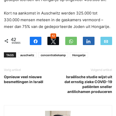
Kort na aankomst in Auschwitz werden 325.000 tot
330.000 mensen meteen in de gaskamers vermoord –
meer dan 75% van de gedeporteerde Joden uit Hongarije.
42
42
SHARES
TAGS
auschwitz
concentratiekamp
Hongarije
Vorig artikel
Volgend artikel
Opnieuw veel nieuwe
Israëlische studie wijst uit
besmettingen in Israël
dat ernstig zieke COVID-19
patiënten sneller
antilichamen produceren