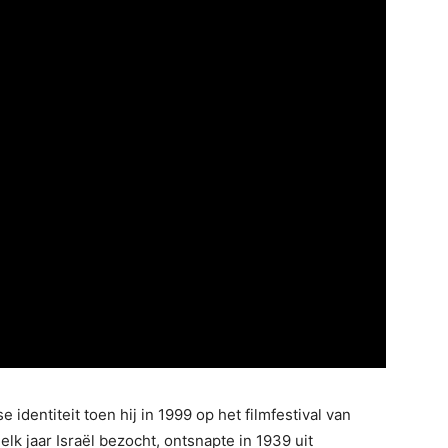
e identiteit toen hij in 1999 op het filmfestival van
elk jaar Israël bezocht, ontsnapte in 1939 uit