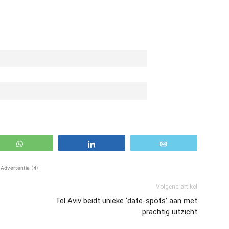
WhatsApp
Share
Email
Advertentie (4)
Volgend artikel
Tel Aviv beidt unieke ‘date-spots’ aan met
prachtig uitzicht