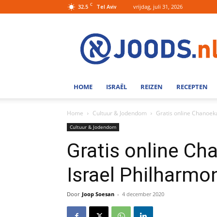
C
32.5
vrijdag, juli 31, 2026
Tel Aviv
Joods.nl:
Nieuws
uit
Joods
Nederland
en
HOME
ISRAËL
REIZEN
RECEPTEN
Israel
Home
Cultuur & Jodendom
Gratis online Chanoek
Cultuur & Jodendom
Gratis online Ch
Israel Philharmo
Door
Joop Soesan
-
4 december 2020