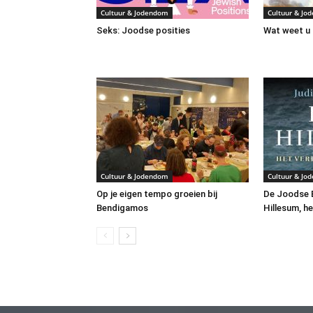
Cultuur & Jodendom
Cultuur & Jo
Seks: Joodse posities
Wat weet u 
Cultuur & Jodendom
Cultuur & Jo
Op je eigen tempo groeien bij
De Joodse B
Bendigamos
Hillesum, he