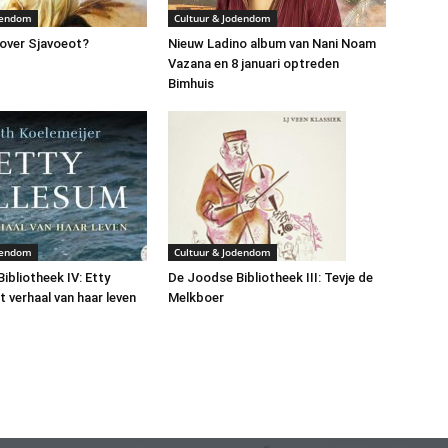
dendom
Cultuur & Jodendom
over Sjavoeot?
Nieuw Ladino album van Nani Noam
Vazana en 8 januari optreden
Bimhuis
dendom
Cultuur & Jodendom
ibliotheek IV: Etty
De Joodse Bibliotheek III: Tevje de
t verhaal van haar leven
Melkboer