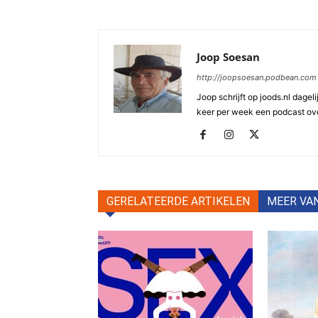
Joop Soesan
http://joopsoesan.podbean.com
Joop schrijft op joods.nl dagel
keer per week een podcast ove
GERELATEERDE ARTIKELEN
MEER VA