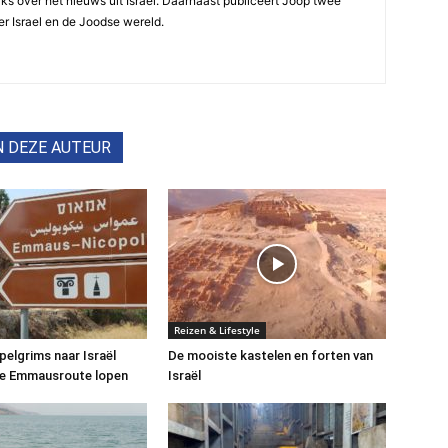
ijks over het nieuws uit Israel. Daarnaast publiceert Joop twee
r Israel en de Joodse wereld.
N DEZE AUTEUR
Reizen & Lifestyle
 pelgrims naar Israël
De mooiste kastelen en forten van
de Emmausroute lopen
Israël