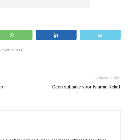
WhatsApp
Share
Email
Advertentie (4)
Volgend artikel
an
Geen subsidie voor Islamic Relief