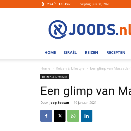
C
23.4
vrijdag, juli 31, 2026
Tel Aviv
Joods.nl:
Nieuws
uit
Joods
Nederland
en
HOME
ISRAËL
REIZEN
RECEPTEN
Israel
Home
Reizen & Lifestyle
Een glimp van Massada (
Reizen & Lifestyle
Een glimp van M
Door
Joop Soesan
-
19 januari 2021