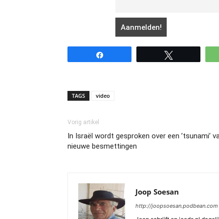
Share
Tweet
TAGS
video
Vorig artikel
In Israël wordt gesproken over een ’tsunami’ v
nieuwe besmettingen
Joop Soesan
http://joopsoesan.podbean.com