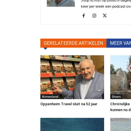
Joop schrijft op joods.nl dagel
keer per week een podcast ove
GERELATEERDE ARTIKELEN
MEER VA
Binnenland
Divers
Oppenheim Travel sluit na 52 jaar
Christelijke
kunnen nu 