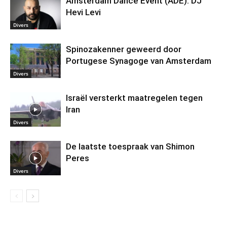
Amsterdam Dance Event (ADE): DJ
Hevi Levi
Divers
Spinozakenner geweerd door
Portugese Synagoge van Amsterdam
Divers
Israël versterkt maatregelen tegen
Iran
Divers
De laatste toespraak van Shimon
Peres
Divers