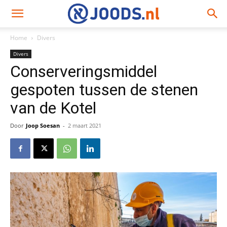
Home
Divers
Divers
Conserveringsmiddel
gespoten tussen de stenen
van de Kotel
Door
Joop Soesan
-
2 maart 2021