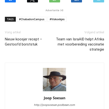
Advertentie (4)
TAGS
#ChabadonCampus
#Viskoekjes
Vorig artikel
Volgend artikel
Nieuw koosjer recept –
Team van IsraAID helpt Afrika
Gestoofd borststuk
met voorbereiding vaccinatie
strategie
Joop Soesan
http://joopsoesan.podbean.com