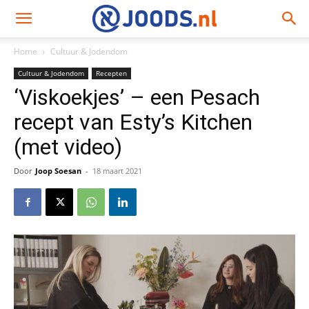
Home
Cultuur & Jodendom
Cultuur & Jodendom
Recepten
‘Viskoekjes’ – een Pesach
recept van Esty’s Kitchen
(met video)
Door
Joop Soesan
-
18 maart 2021