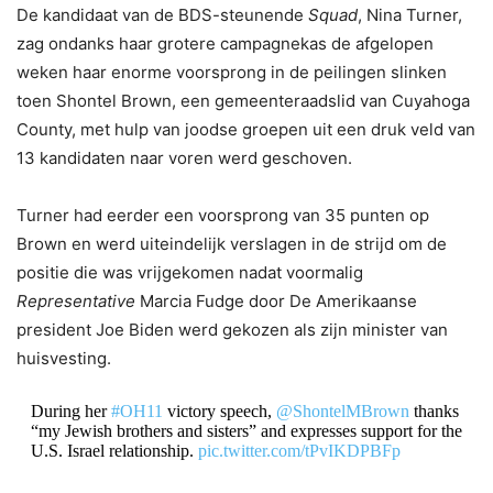
De kandidaat van de BDS-steunende
Squad
, Nina Turner,
zag ondanks haar grotere campagnekas de afgelopen
weken haar enorme voorsprong in de peilingen slinken
toen Shontel Brown, een gemeenteraadslid van Cuyahoga
County, met hulp van joodse groepen uit een druk veld van
13 kandidaten naar voren werd geschoven.
Turner had eerder een voorsprong van 35 punten op
Brown en werd uiteindelijk verslagen in de strijd om de
positie die was vrijgekomen nadat voormalig
Representative
Marcia Fudge door De Amerikaanse
president Joe Biden werd gekozen als zijn minister van
huisvesting.
During her
#OH11
victory speech,
@ShontelMBrown
thanks
“my Jewish brothers and sisters” and expresses support for the
U.S. Israel relationship.
pic.twitter.com/tPvIKDPBFp