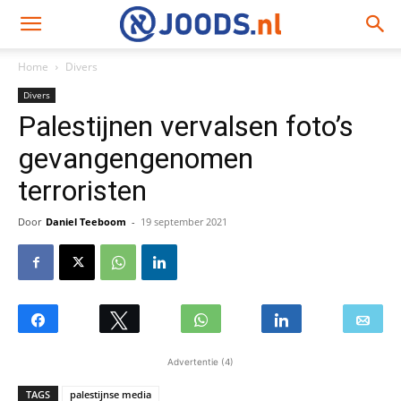
Home
Divers
Divers
Palestijnen vervalsen foto’s
gevangengenomen
terroristen
Door
Daniel Teeboom
-
19 september 2021
Advertentie (4)
TAGS
palestijnse media