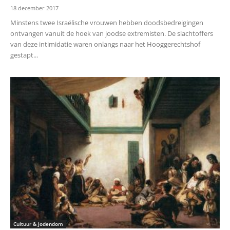
18 december 2017
Minstens twee Israëlische vrouwen hebben doodsbedreigingen
ontvangen vanuit de hoek van joodse extremisten. De slachtoffers
van deze intimidatie waren onlangs naar het Hooggerechtshof
gestapt...
Cultuur & Jodendom