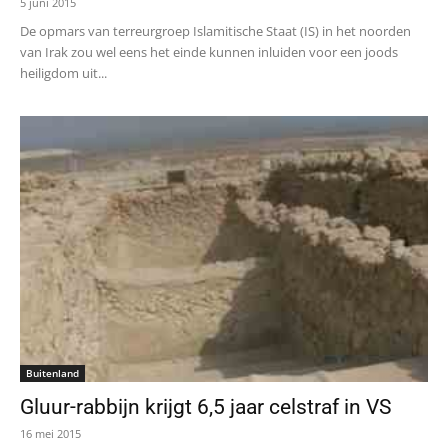
5 juni 2015
De opmars van terreurgroep Islamitische Staat (IS) in het noorden
van Irak zou wel eens het einde kunnen inluiden voor een joods
heiligdom uit...
Buitenland
Gluur-rabbijn krijgt 6,5 jaar celstraf in VS
16 mei 2015