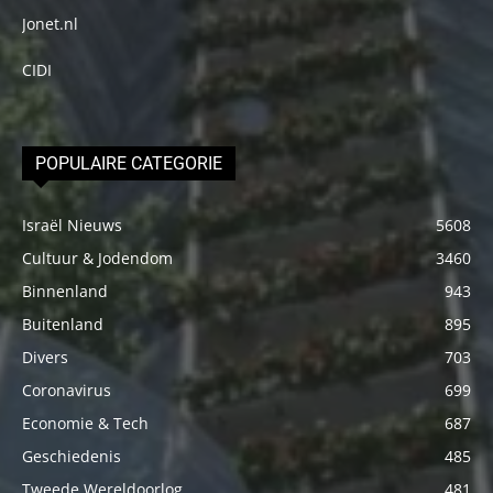
Jonet.nl
CIDI
POPULAIRE CATEGORIE
Israël Nieuws
5608
Cultuur & Jodendom
3460
Binnenland
943
Buitenland
895
Divers
703
Coronavirus
699
Economie & Tech
687
Geschiedenis
485
Tweede Wereldoorlog
481