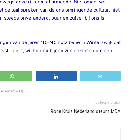
 vanwege onze rijkdom of armoede. Niet omdat we
iet de taal spreken van de ons omringende cultuur, niet
 steeds onveranderd, puur en zuiver bij ons is
ingen van de jaren ’40–’45 nota bene in Winterswijk dat
tsstrijders, wij hier nu bijeen zijn gekomen om een
WhatsApp
Share
Email
Advertentie (4)
Volgend artikel
Rode Kruis Nederland steunt MDA