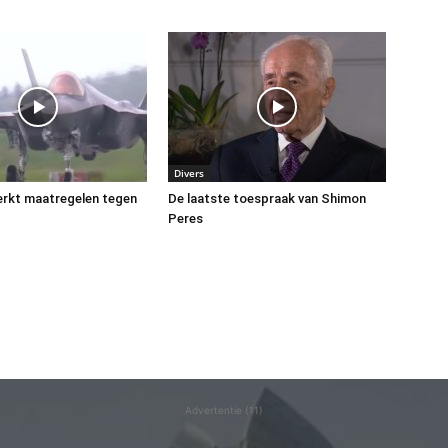
Divers
terkt maatregelen tegen
De laatste toespraak van Shimon
Peres
Advertentie (11)