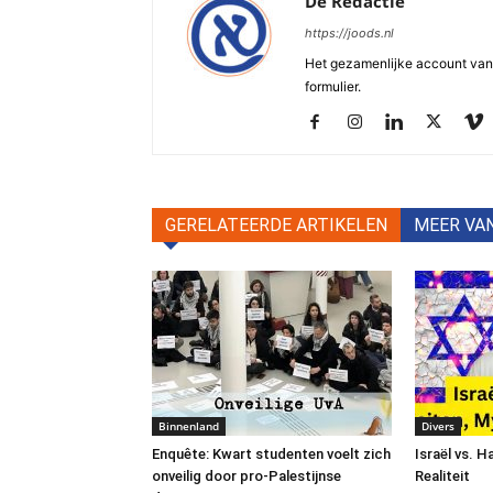
De Redactie
https://joods.nl
Het gezamenlijke account van d
formulier.
GERELATEERDE ARTIKELEN
MEER VA
Binnenland
Divers
Enquête: Kwart studenten voelt zich
Israël vs. 
onveilig door pro-Palestijnse
Realiteit