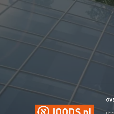
OV
De e