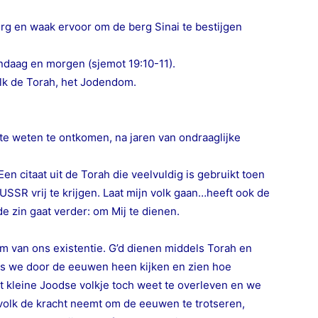
g en waak ervoor om de berg Sinai te bestijgen
andaag en morgen (sjemot 19:10-11).
lk de Torah, het Jodendom.
pte weten te ontkomen, na jaren van ondraaglijke
Een citaat uit de Torah die veelvuldig is gebruikt toen
SSR vrij te krijgen. Laat mijn volk gaan…heeft ook de
e zin gaat verder: om Mij te dienen.
eim van ons existentie. G’d dienen middels Torah en
als we door de eeuwen heen kijken en zien hoe
at kleine Joodse volkje toch weet te overleven en we
volk de kracht neemt om de eeuwen te trotseren,