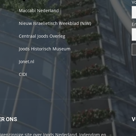
V
Maccabi Nederland
Nieuw Israelietisch Weekblad (NIW)
E
Centraal Joods Overleg
Joods Historisch Museum
Jonet.nl
CIDI
ER ONS
V
igenzinnige site over Joods Nederland, Jodendom en