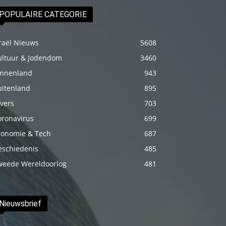
genç
POPULAIRE CATEGORIE
adam
boş
raël Nieuws
5608
zamanlarında
ultuur & Jodendom
3460
kuryecilik
innenland
943
yaparak
uitenland
895
harçlığını
vers
703
çıkarmaktadır
oronavirus
699
türk
conomie & Tech
687
porno
eschiedenis
485
Gün
içerisinde
weede Wereldoorlog
481
binbir
çeşit
Nieuwsbrief
insanla
karşılaşır