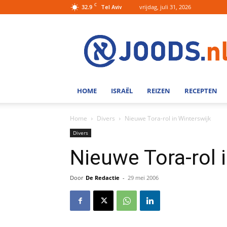
C
32.9
vrijdag, juli 31, 2026
Tel Aviv
Joods.nl:
Nieuws
uit
Joods
Nederland
en
HOME
ISRAËL
REIZEN
RECEPTEN
Israel
Home
Divers
Nieuwe Tora-rol in Winterswijk
Divers
Nieuwe Tora-rol 
Door
De Redactie
-
29 mei 2006