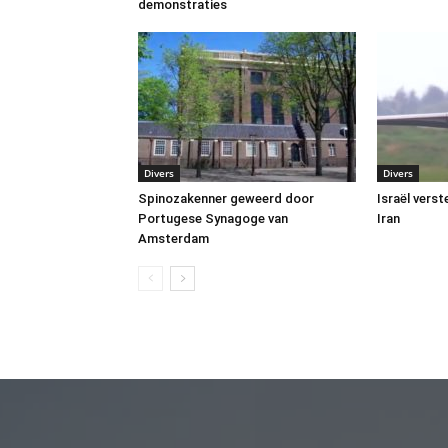
demonstraties
Divers
Divers
Spinozakenner geweerd door
Israël vers
Portugese Synagoge van
Iran
Amsterdam