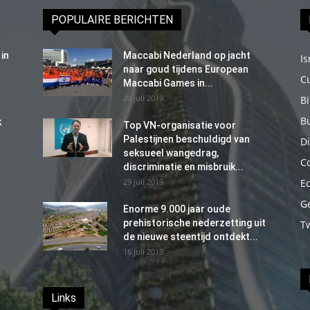
POPULAIRE BERICHTEN
in
Maccabi Nederland op jacht
Is
naar goud tijdens European
C
Maccabi Games in...
29 juli 2019
B
B
k
Top VN-organisatie voor
Palestijnen beschuldigd van
Di
seksueel wangedrag,
C
discriminatie en misbruik...
29 juli 2019
E
G
Enorme 9.000 jaar oude
prehistorische nederzetting uit
T
de nieuwe steentijd ontdekt...
16 juli 2019
Links