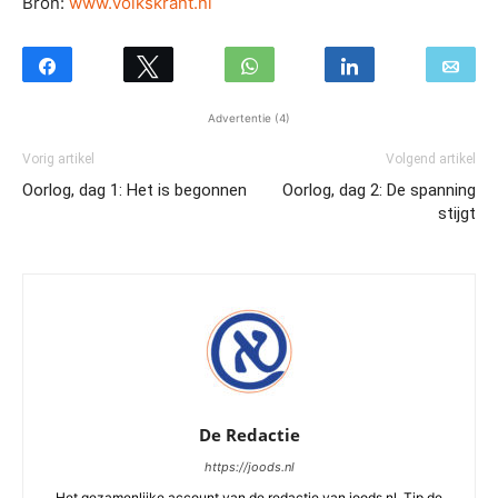
Bron:
www.volkskrant.nl
Advertentie (4)
Vorig artikel
Volgend artikel
Oorlog, dag 1: Het is begonnen
Oorlog, dag 2: De spanning
stijgt
De Redactie
https://joods.nl
Het gezamenlijke account van de redactie van joods.nl. Tip de