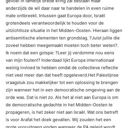
gevoel in tamelijk brede kring zal bestaan maar
anderzijds de wil daar naar te handelen in even ruime
mate ontbreekt. Intussen gaat Europa door, Israël
grotendeels verantwoordelijk te houden voor de
uitzichtloze situatie in het Midden-Oosten. Hieraan liggen
antisemitische elementen ten grondslag. ?Juist jullie die
zoveel hebben meegemaakt moeten toch beter weten?.
Ik noem dat een gotspe: ?Leer jij verdomme nou eens
van mijn fouten!? Inderdaad lijkt Europa internationaal
weinig invloed te hebben omdat de collectieve reflectie
niet veel meer dan dat heeft opgeleverd.Het Palestijnse
vraagstuk zou makkelijker tot een oplossing te brengen
zijn wanneer het in een democratische omgeving aan de
orde was. Dat is niet zo. Als het al niet aan Europa is om
de democratische gedachte in het Midden-Oosten te
propageren, is het zeker niet aan Israël. Wat ons betreft
is voor Arafat het doek gevallen. Wij zouden het een
grote vooruitgang vinden wanneer de PA geleid wordt