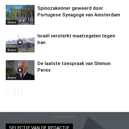
Spinozakenner geweerd door
Portugese Synagoge van Amsterdam
Divers
Israël versterkt maatregelen tegen
Iran
Divers
De laatste toespraak van Shimon
Peres
Divers
Advertentie (11)
SELECTIE VAN DE REDACTIE