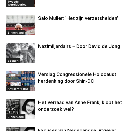
Tweede
Wereldoorlog
Salo Muller: ‘Het zijn verzetshelden’
Binnenland
Nazimiljardairs – Door David de Jong
Boeken
Verslag Congressionele Holocaust
herdenking door Shin-DC
Antisemitisme
Het verraad van Anne Frank, klopt het
onderzoek wel?
Binnenland
Excuses van Nederlandse uitgever