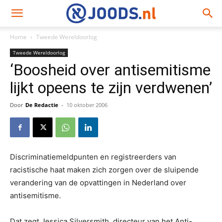
Home
Tweede Wereldoorlog
Tweede Wereldoorlog
‘Boosheid over antisemitisme
lijkt opeens te zijn verdwenen’
Door
De Redactie
-
10 oktober 2006
Discriminatiemeldpunten en registreerders van
racistische haat maken zich zorgen over de sluipende
verandering van de opvattingen in Nederland over
antisemitisme.
Dat zegt Jessica Silversmith, directeur van het Anti-