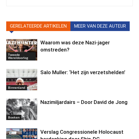
GERELATEERDE ARTIKELEN
MEER VAN DEZE AUTEUR
Waarom was deze Nazi-jager
omstreden?
Tweede
Wereldoorlog
Salo Muller: ‘Het zijn verzetshelden’
Binnenland
Nazimiljardairs – Door David de Jong
Boeken
Verslag Congressionele Holocaust