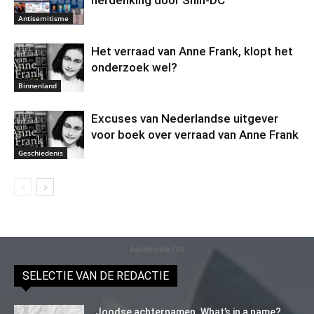
herdenking door Shin-DC
Antisemitisme
Het verraad van Anne Frank, klopt het
onderzoek wel?
Binnenland
Excuses van Nederlandse uitgever
voor boek over verraad van Anne Frank
Geschiedenis
Advertentie (11)
SELECTIE VAN DE REDACTIE
Joodse achternamen. What’s in a name?