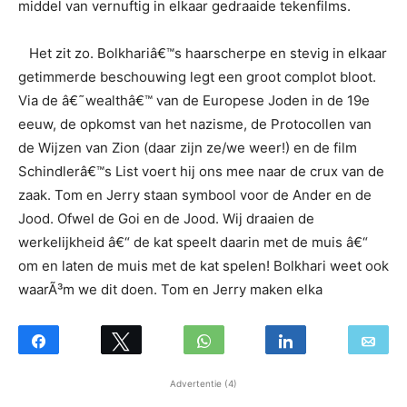
middel van vernuftig in elkaar gedraaide tekenfilms.
Het zit zo. Bolkhariâ€™s haarscherpe en stevig in elkaar
getimmerde beschouwing legt een groot complot bloot.
Via de â€˜wealthâ€™ van de Europese Joden in de 19e
eeuw, de opkomst van het nazisme, de Protocollen van
de Wijzen van Zion (daar zijn ze/we weer!) en de film
Schindlerâ€™s List voert hij ons mee naar de crux van de
zaak. Tom en Jerry staan symbool voor de Ander en de
Jood. Ofwel de Goi en de Jood. Wij draaien de
werkelijkheid â€“ de kat speelt daarin met de muis â€“
om en laten de muis met de kat spelen! Bolkhari weet ook
waarÃ³m we dit doen. Tom en Jerry maken elka
Advertentie (4)