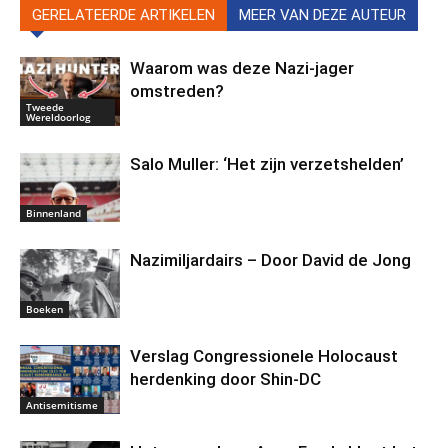
GERELATEERDE ARTIKELEN
MEER VAN DEZE AUTEUR
Waarom was deze Nazi-jager
omstreden?
Tweede
Wereldoorlog
Salo Muller: ‘Het zijn verzetshelden’
Binnenland
Nazimiljardairs – Door David de Jong
Boeken
Verslag Congressionele Holocaust
herdenking door Shin-DC
Antisemitisme