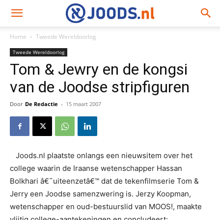
Home
Tweede Wereldoorlog
Tweede Wereldoorlog
Tom & Jewry en de kongsi
van de Joodse stripfiguren
Door
De Redactie
-
15 maart 2007
Joods.nl plaatste onlangs een nieuwsitem over het
college waarin de Iraanse wetenschapper Hassan
Bolkhari â€˜uiteenzetâ€™ dat de tekenfilmserie Tom &
Jerry een Joodse samenzwering is. Jerzy Koopman,
wetenschapper en oud-bestuurslid van MOOS!, maakte
vlijtig college-aantekeningen en concludeert: