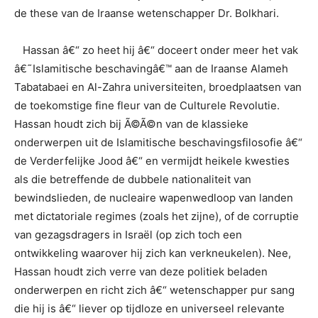
de these van de Iraanse wetenschapper Dr. Bolkhari.
Hassan â€“ zo heet hij â€“ doceert onder meer het vak
â€˜Islamitische beschavingâ€™ aan de Iraanse Alameh
Tabatabaei en Al-Zahra universiteiten, broedplaatsen van
de toekomstige fine fleur van de Culturele Revolutie.
Hassan houdt zich bij Ã©Ã©n van de klassieke
onderwerpen uit de Islamitische beschavingsfilosofie â€“
de Verderfelijke Jood â€“ en vermijdt heikele kwesties
als die betreffende de dubbele nationaliteit van
bewindslieden, de nucleaire wapenwedloop van landen
met dictatoriale regimes (zoals het zijne), of de corruptie
van gezagsdragers in Israël (op zich toch een
ontwikkeling waarover hij zich kan verkneukelen). Nee,
Hassan houdt zich verre van deze politiek beladen
onderwerpen en richt zich â€“ wetenschapper pur sang
die hij is â€“ liever op tijdloze en universeel relevante