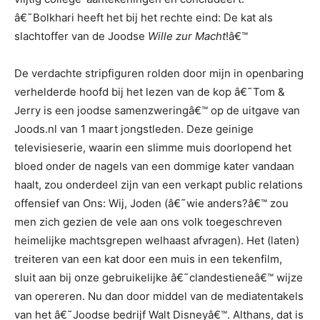
â€˜Bolkhari heeft het bij het rechte eind: De kat als
slachtoffer van de Joodse
Wille zur Macht
!â€™
De verdachte stripfiguren rolden door mijn in openbaring
verhelderde hoofd bij het lezen van de kop â€˜Tom &
Jerry is een joodse samenzweringâ€™ op de uitgave van
Joods.nl van 1 maart jongstleden. Deze geinige
televisieserie, waarin een slimme muis doorlopend het
bloed onder de nagels van een dommige kater vandaan
haalt, zou onderdeel zijn van een verkapt public relations
offensief van Ons: Wij, Joden (â€˜wie anders?â€™ zou
men zich gezien de vele aan ons volk toegeschreven
heimelijke machtsgrepen welhaast afvragen). Het (laten)
treiteren van een kat door een muis in een tekenfilm,
sluit aan bij onze gebruikelijke â€˜clandestieneâ€™ wijze
van opereren. Nu dan door middel van de mediatentakels
van het â€˜Joodse bedrijf Walt Disneyâ€™. Althans, dat is