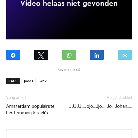
Advertentie (4)
TAGS
Joods
wo2
Vorig artikel
Volgend artikel
Amsterdam populairste
JJJJJ…Jojo…Jjo…..Jo…Johan…..
bestemming Israeli’s