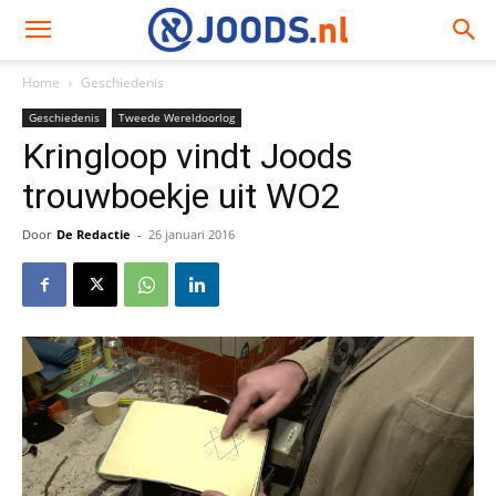
Home
Geschiedenis
Geschiedenis
Tweede Wereldoorlog
Kringloop vindt Joods
trouwboekje uit WO2
Door
De Redactie
-
26 januari 2016