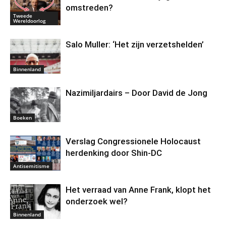
omstreden?
Tweede
Wereldoorlog
Salo Muller: ‘Het zijn verzetshelden’
Binnenland
Nazimiljardairs – Door David de Jong
Boeken
Verslag Congressionele Holocaust
herdenking door Shin-DC
Antisemitisme
Het verraad van Anne Frank, klopt het
onderzoek wel?
Binnenland