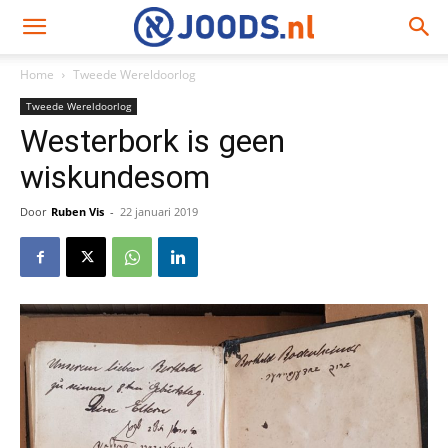
Home
Tweede Wereldoorlog
Tweede Wereldoorlog
Westerbork is geen
wiskundesom
Door
Ruben Vis
-
22 januari 2019