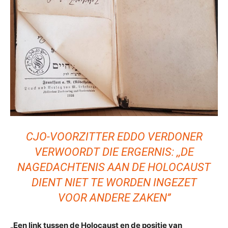
CJO-VOORZITTER EDDO VERDONER
VERWOORDT DIE ERGERNIS: ,,DE
NAGEDACHTENIS AAN DE HOLOCAUST
DIENT NIET TE WORDEN INGEZET
VOOR ANDERE ZAKEN’’
„Een link tussen de Holocaust en de positie van