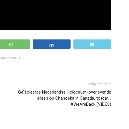
WhatsApp
Share
Email
Advertentie (4)
Volgend artikel
Geïsoleerde Nederlandse Holocaust-overlevende
alleen op Chanoeka in Canada, totdat…
#WeAreBack (VIDEO)