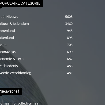
POPULAIRE CATEGORIE
genç
adam
raël Nieuws
5608
boş
zamanlarında
ultuur & Jodendom
3460
kuryecilik
innenland
943
yaparak
uitenland
895
harçlığını
vers
703
çıkarmaktadır
oronavirus
699
türk
conomie & Tech
687
porno
eschiedenis
485
Gün
weede Wereldoorlog
481
içerisinde
binbir
çeşit
Nieuwsbrief
insanla
karşılaşır
oornaam of volledige naam