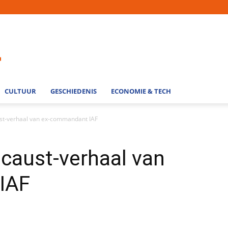
CULTUUR
GESCHIEDENIS
ECONOMIE & TECH
st-verhaal van ex-commandant IAF
caust-verhaal van
IAF