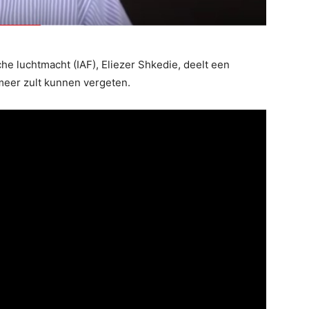
e luchtmacht (IAF), Eliezer Shkedie, deelt een
 meer zult kunnen vergeten.