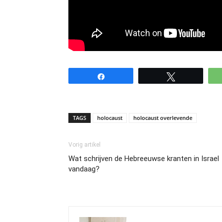
Share
Tweet
TAGS
holocaust
holocaust overlevende
Vorig artikel
Wat schrijven de Hebreeuwse kranten in Israel
vandaag?