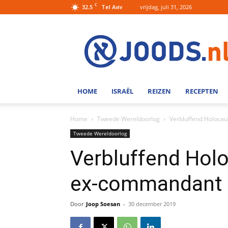
C
32.5
vrijdag, juli 31, 2026
Tel Aviv
Joods.nl:
Nieuws
uit
Joods
Nederland
en
HOME
ISRAËL
REIZEN
RECEPTEN
Israel
Home
Tweede Wereldoorlog
Verbluffend Holocau
Tweede Wereldoorlog
Verbluffend Holo
ex-commandant 
Door
Joop Soesan
-
30 december 2019