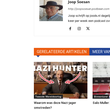
Joop Soesan
http://joopsoesan.podbean.com
Joop schrijft op joods.nl dagel
keer per week een podcast ove
GERELATEERDE ARTIKELEN
MEER VA
Tweede Wereldoorlog
Binnenland
Waarom was deze Nazi-jager
Salo Muller:
omstreden?