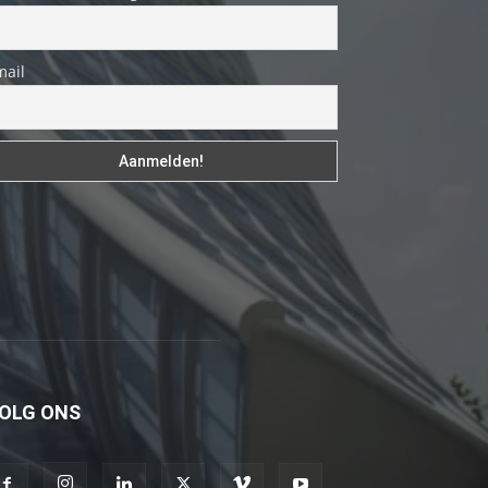
fakat
böylesini
mail
uzun
zamandır
görmemiştir
hd
porno
Olgun
bir
kadının
evine
paket
attıktan
OLG ONS
sonra
kadının
kendisine