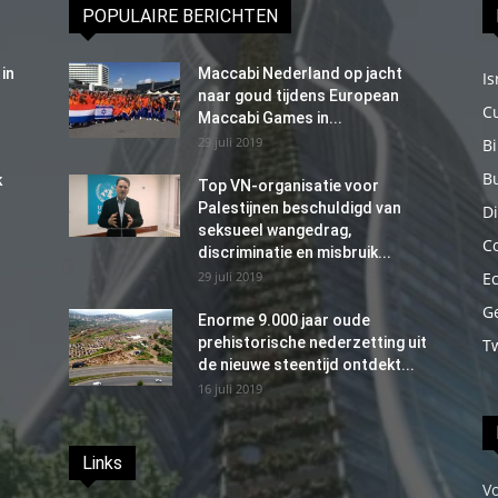
POPULAIRE BERICHTEN
in
Maccabi Nederland op jacht
Is
naar goud tijdens European
C
Maccabi Games in...
29 juli 2019
B
B
k
Top VN-organisatie voor
Palestijnen beschuldigd van
Di
seksueel wangedrag,
C
discriminatie en misbruik...
29 juli 2019
E
G
Enorme 9.000 jaar oude
prehistorische nederzetting uit
T
de nieuwe steentijd ontdekt...
16 juli 2019
Links
V