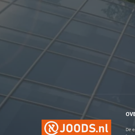
OV
De e