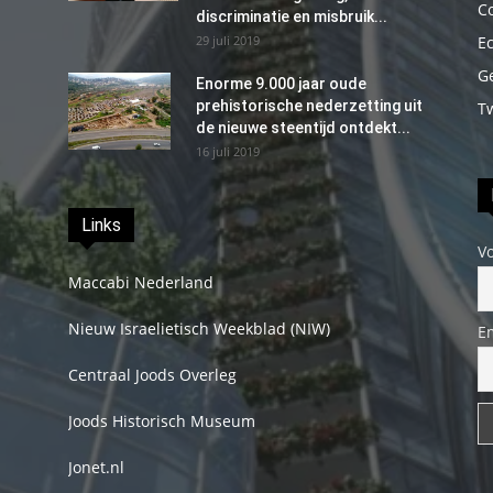
C
discriminatie en misbruik...
29 juli 2019
E
G
Enorme 9.000 jaar oude
prehistorische nederzetting uit
T
de nieuwe steentijd ontdekt...
16 juli 2019
Links
V
Maccabi Nederland
Nieuw Israelietisch Weekblad (NIW)
E
Centraal Joods Overleg
Joods Historisch Museum
Jonet.nl