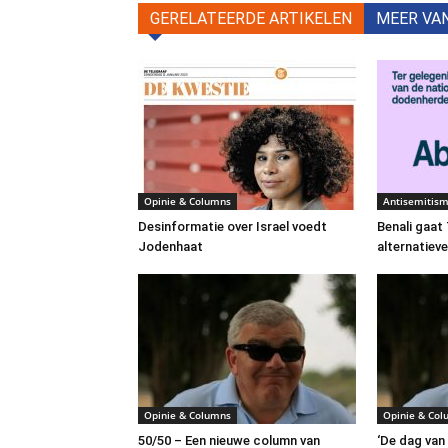
GERELATEERDE ARTIKELEN
MEER VA
Opinie & Columns
Antisemitis
Desinformatie over Israel voedt
Benali gaa
Jodenhaat
alternatiev
Opinie & Columns
Opinie & Co
50/50 – Een nieuwe column van
‘De dag van 