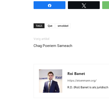
Share
Tweet
TAGS
Qat
smokkel
Vorig artikel
Chag Poeriem Sameach
Roi Banet
https://eisenmann.org/
R.D. (Roi) Banet is als jurid