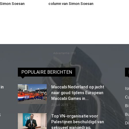
 Simon Soesan
column van Simon Soesan
Advertentie (11)
POPULAIRE BERICHTEN
in
Maccabi Nederland op jacht
Is
naar goud tijdens European
C
Maccabi Games in...
29 juli 2019
B
B
k
Top VN-organisatie voor
Palestijnen beschuldigd van
Di
seksueel wangedrag,