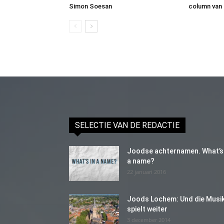
Simon Soesan
column van
SELECTIE VAN DE REDACTIE
Joodse achternamen. What’s 
a name?
22 januari 2016
Joods Lochem: Und die Musi
spielt weiter
3 december 2014