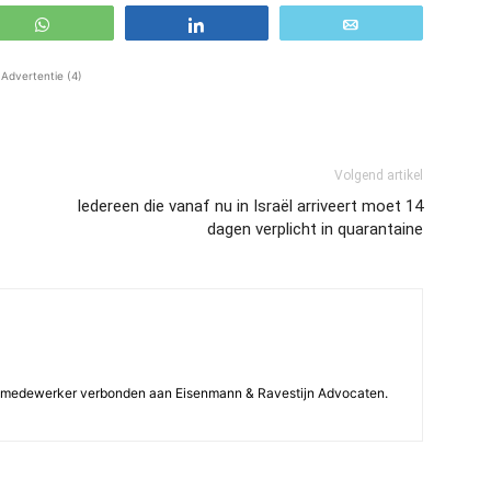
WhatsApp
Share
Email
Advertentie (4)
Volgend artikel
Iedereen die vanaf nu in Israël arriveert moet 14
dagen verplicht in quarantaine
isch medewerker verbonden aan Eisenmann & Ravestijn Advocaten.