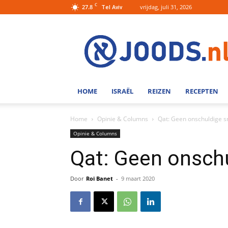
C
27.8
vrijdag, juli 31, 2026
Tel Aviv
Joods.nl:
Nieuws
uit
Joods
Nederland
en
HOME
ISRAËL
REIZEN
RECEPTEN
Israel
Home
Opinie & Columns
Qat: Geen onschuldige 
Opinie & Columns
Qat: Geen onsch
Door
Roi Banet
-
9 maart 2020