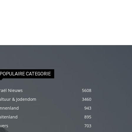
erotik
hikayeler
Kendisi
hazırlandıktan
sonra
beni
yanına
çağırdı
ve
POPULAIRE CATEGORIE
bende
oraya
raël Nieuws
5608
gidip
ultuur & Jodendom
3460
masajına
innenland
943
başladım
uitenland
895
porno
vers
703
hikayeler