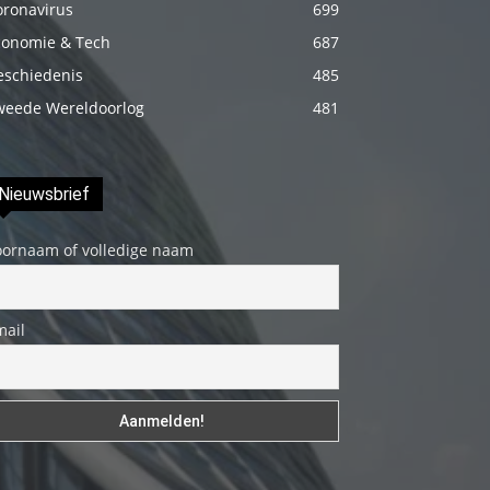
oronavirus
699
Onu
conomie & Tech
687
biraz
eschiedenis
485
elleyip
weede Wereldoorlog
481
kıvama
getirdikten
sonra
Nieuwsbrief
üstünde
ki
oornaam of volledige naam
havluyu
çektim
ve
mail
çıplak
bedenini
okşamaya
başladım
porno