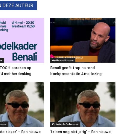
N DEZE AUTEUR
me
Antisemitisme
t TOCH spreken op
Benali geeft trap na rond
e 4 mei-herdenking
boekpresentatie 4 mei lezing
lumns
Opinie & Columns
de kiezer’ – Een nieuwe
‘Ik ben nog niet jarig’ – Een nieuwe