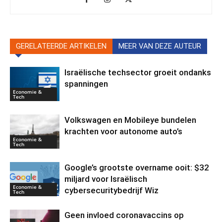
GERELATEERDE ARTIKELEN
MEER VAN DEZE AUTEUR
Israëlische techsector groeit ondanks
spanningen
Economie &
Tech
Volkswagen en Mobileye bundelen
krachten voor autonome auto’s
Economie &
Tech
Google’s grootste overname ooit: $32
miljard voor Israëlisch
Economie &
cybersecuritybedrijf Wiz
Tech
Geen invloed coronavaccins op