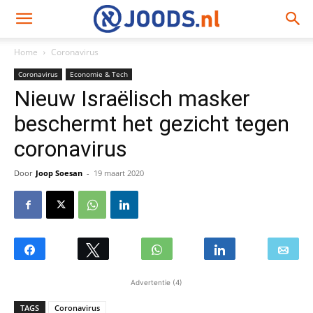
Home
Coronavirus
Coronavirus
Economie & Tech
Nieuw Israëlisch masker
beschermt het gezicht tegen
coronavirus
Door
Joop Soesan
-
19 maart 2020
Advertentie (4)
TAGS
Coronavirus