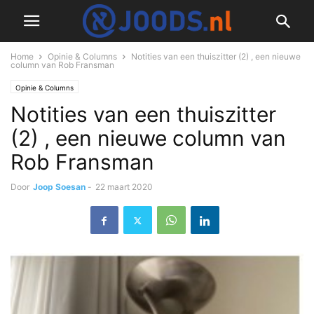
Home
Opinie & Columns
Notities van een thuiszitter (2) , een nieuwe
column van Rob Fransman
Opinie & Columns
Notities van een thuiszitter
(2) , een nieuwe column van
Rob Fransman
Door
Joop Soesan
-
22 maart 2020