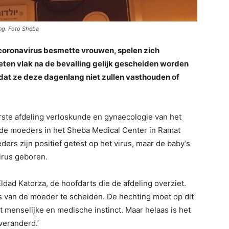
ng. Foto Sheba
t coronavirus besmette vrouwen, spelen zich
ten vlak na de bevalling gelijk gescheiden worden
dat ze deze dagenlang niet zullen vasthouden of
erste afdeling verloskunde en gynaecologie van het
de moeders in het Sheba Medical Center in Ramat
ders zijn positief getest op het virus, maar de baby’s
irus geboren.
Eldad Katorza, de hoofdarts die de afdeling overziet.
’s van de moeder te scheiden. De hechting moet op dit
et menselijke en medische instinct. Maar helaas is het
veranderd.’