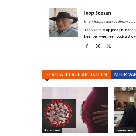
Joop Soesan
http://joopsoesan.podbean.com
Joop schrijft op joods.nl dagel
keer per week een podcast ove
GERELATEERDE ARTIKELEN
MEER VA
Buitenland
Coronavirus