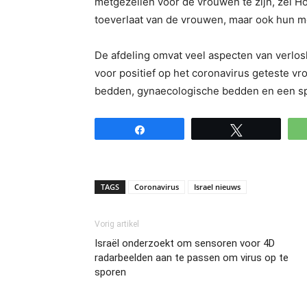
metgezellen voor de vrouwen te zijn, zei Ho
toeverlaat van de vrouwen, maar ook hun me
De afdeling omvat veel aspecten van verlo
voor positief op het coronavirus geteste 
bedden, gynaecologische bedden en een sp
Share
Tweet
TAGS
Coronavirus
Israel nieuws
Vorig artikel
Israël onderzoekt om sensoren voor 4D
radarbeelden aan te passen om virus op te
sporen