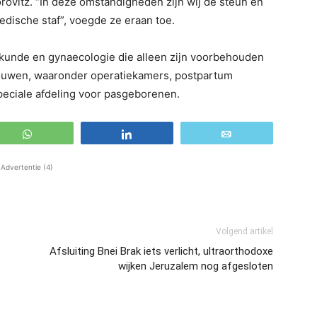
rovitz. “In deze omstandigheden zijn wij de steun en
dische staf”, voegde ze eraan toe.
skunde en gynaecologie die alleen zijn voorbehouden
vrouwen, waaronder operatiekamers, postpartum
eciale afdeling voor pasgeborenen.
WhatsApp
Share
Email
Advertentie (4)
Volgend artikel
Afsluiting Bnei Brak iets verlicht, ultraorthodoxe
wijken Jeruzalem nog afgesloten