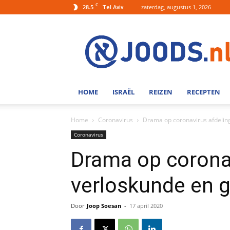
C
28.5
zaterdag, augustus 1, 2026
Tel Aviv
Joods.nl:
Nieuws
uit
Joods
Nederland
en
HOME
ISRAËL
REIZEN
RECEPTEN
Israel
Home
Coronavirus
Drama op coronavirus afdeling
Coronavirus
Drama op coronav
verloskunde en g
Door
Joop Soesan
-
17 april 2020