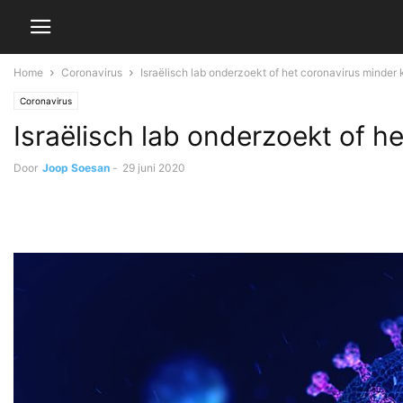
Home
Coronavirus
Israëlisch lab onderzoekt of het coronavirus minde
Coronavirus
Israëlisch lab onderzoekt of 
Door
Joop Soesan
-
29 juni 2020