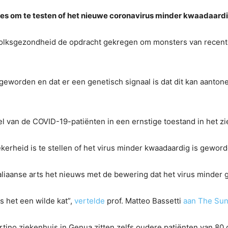
s om te testen of het nieuwe coronavirus minder kwaadaardig
n Volksgezondheid de opdracht gekregen om monsters van recente
s geworden en dat er een genetisch signaal is dat dit kan aanton
el van de COVID-19-patiënten in een ernstige toestand in het 
erheid is te stellen of het virus minder kwaadaardig is geword
taliaanse arts het nieuws met de bewering dat het virus minder g
is het een wilde kat”,
vertelde
prof. Matteo Bassetti
aan The Sun
artino ziekenhuis in Genua zitten zelfs oudere patiënten van 80