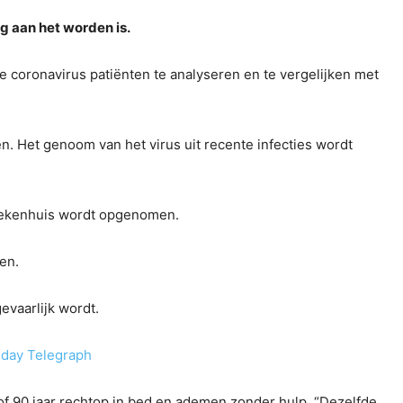
 aan het worden is.
 coronavirus patiënten te analyseren en te vergelijken met
en. Het genoom van het virus uit recente infecties wordt
ziekenhuis wordt opgenomen.
en.
evaarlijk wordt.
day Telegraph
 of 90 jaar rechtop in bed en ademen zonder hulp. “Dezelfde