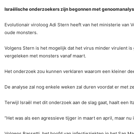
Israëlische onderzoekers zijn begonnen met genoomanalyse
Evolutionair viroloog Adi Stern heeft van het ministerie va
oude monsters.
Volgens Stern is het mogelijk dat het virus minder virulent i
vergeleken met monsters vanaf maart.
Het onderzoek zou kunnen verklaren waarom een ​​kleiner de
De analyse zal nog enkele weken zal duren voordat er met zek
Terwijl Israël met dit onderzoek aan de slag gaat, haalt een I
“Het was als een agressieve tijger in maart en april, maar nu 
Volgens Bassetti, het hoofd van infectieziekten in het San M