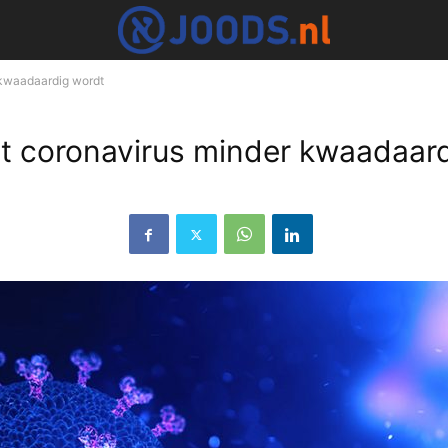
r kwaadaardig wordt
het coronavirus minder kwaadaar