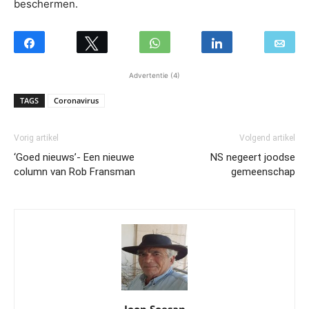
beschermen.
Advertentie (4)
TAGS
Coronavirus
Vorig artikel
Volgend artikel
‘Goed nieuws’- Een nieuwe
NS negeert joodse
column van Rob Fransman
gemeenschap
Joop Soesan