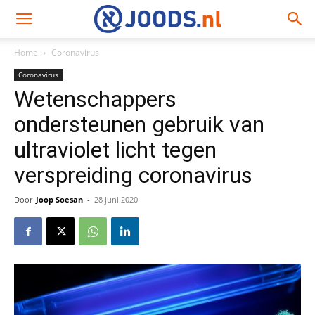
Home
Coronavirus
Coronavirus
Wetenschappers
ondersteunen gebruik van
ultraviolet licht tegen
verspreiding coronavirus
Door
Joop Soesan
-
28 juni 2020