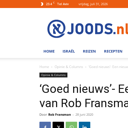
C
23.4
vrijdag, juli 31, 2026
Tel Aviv
Joods.nl:
Nieuws
uit
Joods
Nederland
en
HOME
ISRAËL
REIZEN
RECEPTEN
Israel
Home
Opinie & Columns
‘Goed nieuws’- Een nie
Opinie & Columns
‘Goed nieuws’- 
van Rob Fransm
Door
Rob Fransman
-
28 juni 2020