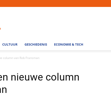
CULTUUR
GESCHIEDENIS
ECONOMIE & TECH
uwe column van Rob Fransman
Een nieuwe column
an