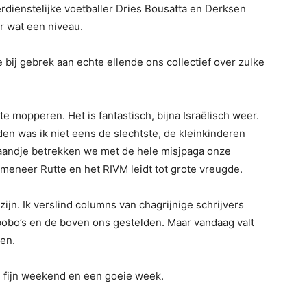
erdienstelijke voetballer Dries Bousatta en Derksen
r wat een niveau.
bij gebrek aan echte ellende ons collectief over zulke
e mopperen. Het is fantastisch, bijna Israëlisch weer.
den was ik niet eens de slechtste, de kleinkinderen
aandje betrekken we met de hele misjpaga onze
n meneer Rutte en het RIVM leidt tot grote vreugde.
jn. Ik verslind columns van chagrijnige schrijvers
bobo’s en de boven ons gestelden. Maar vandaag valt
den.
n fijn weekend en een goeie week.