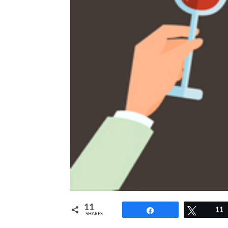
11
Share
Tweet
11
SHARES