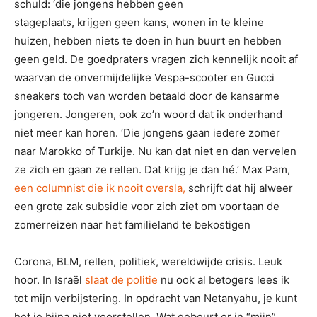
schuld: ‘die jongens hebben geen
stageplaats, krijgen geen kans, wonen in te kleine
huizen, hebben niets te doen in hun buurt en hebben
geen geld. De goedpraters vragen zich kennelijk nooit af
waarvan de onvermijdelijke Vespa-scooter en Gucci
sneakers toch van worden betaald door de kansarme
jongeren. Jongeren, ook zo’n woord dat ik onderhand
niet meer kan horen. ‘Die jongens gaan iedere zomer
naar Marokko of Turkije. Nu kan dat niet en dan vervelen
ze zich en gaan ze rellen. Dat krijg je dan hé.’ Max Pam,
een columnist die ik nooit oversla,
schrijft dat hij alweer
een grote zak subsidie voor zich ziet om voortaan de
zomerreizen naar het familieland te bekostigen
Corona, BLM, rellen, politiek, wereldwijde crisis. Leuk
hoor. In Israël
slaat de politie
nu ook al betogers lees ik
tot mijn verbijstering. In opdracht van Netanyahu, je kunt
het je bijna niet voorstellen. Wat gebeurt er in “mijn”