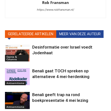
Rob Fransman
https://www.robfransman.nl/
GERELATEERDE ARTIKELEN
MEER VAN DEZE AUTEUR
Desinformatie over Israel voedt
Jodenhaat
Opinie &
Columns
Benali gaat TOCH spreken op
alternatieve 4 mei-herdenking
Antisemitisme
Benali geeft trap na rond
boekpresentatie 4 mei lezing
Antisemitisme