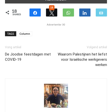
18
18
SHARES
Advertentie (4)
TAGS
Column
Vorig artikel
Volgend artikel
De Joodse feestdagen met
Waarom Palestijnen het liefst
COVID-19
voor Israëlische werkgevers
werken