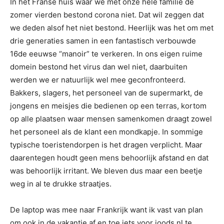
In het Franse huis waar we met onze hele familie de
zomer vierden bestond corona niet. Dat wil zeggen dat
we deden alsof het niet bestond. Heerlijk was het om met
drie generaties samen in een fantastisch verbouwde
16de eeuwse “manoir” te verkeren. In ons eigen ruime
domein bestond het virus dan wel niet, daarbuiten
werden we er natuurlijk wel mee geconfronteerd.
Bakkers, slagers, het personeel van de supermarkt, de
jongens en meisjes die bedienen op een terras, kortom
op alle plaatsen waar mensen samenkomen draagt zowel
het personeel als de klant een mondkapje. In sommige
typische toeristendorpen is het dragen verplicht. Maar
daarentegen houdt geen mens behoorlijk afstand en dat
was behoorlijk irritant. We bleven dus maar een beetje
weg in al te drukke straatjes.
De laptop was mee naar Frankrijk want ik vast van plan
om ook in de vakantie af en toe iets voor joods.nl te