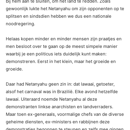
bij hem aan te sluiten, om het land te redden. Zoals
gewoonlijk lukte het Netanyahu om zijn opponenten op te
splitsen en sindsdien hebben we dus een nationale
noodregering.
Helaas kopen minder en minder mensen zijn praatjes en
men besloot over te gaan op de meest simpele manier
waarbij je een politicus iets duidelijk kunt maken:
demonstreren. Eerst in het klein, maar het groeide en
groeide.
Daar had Netanyahu geen zin in: dat lawaai, getoeter,
alsof het carnaval was in Brazilië. Elke avond hetzelfde
lawaai. Uiteraard noemde Netanyahu al deze
demonstranten linkse anarchisten en landverraders.
Maar toen ex-generaals, voormalige chefs van de diverse
geheime diensten, ex-ministers en rabbijnen deze
demonstraties begonnen te steunen en zelfs mee gingen