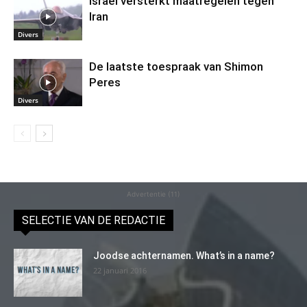
Israël versterkt maatregelen tegen
Iran
Divers
De laatste toespraak van Shimon
Peres
Divers
Advertentie (11)
SELECTIE VAN DE REDACTIE
Joodse achternamen. What’s in a name?
22 januari 2016