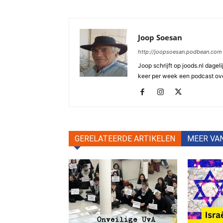
Joop Soesan
http://joopsoesan.podbean.com
Joop schrijft op joods.nl dagel
keer per week een podcast ove
GERELATEERDE ARTIKELEN
MEER VA