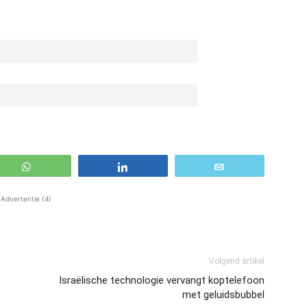
WhatsApp
Share
Email
Advertentie (4)
Volgend artikel
Israëlische technologie vervangt koptelefoon
met geluidsbubbel