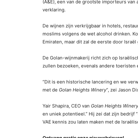
(A&E), een van de grootste importeurs van al
verklaring.
De wijnen zijn verkrijgbaar in hotels, restau
moslims volgens de wet alcohol drinken. Koo
Emiraten, maar dit zal de eerste door Israël 
De Golan-wijnmakerij richt zich op Israëlis
zullen bezoeken, evenals andere toeristen
“Dit is een historische lancering en we v
met de
Golan Heights Winery
“, zei Jason D
Yair Shapira, CEO van
Golan Heights Winer
en uniek potentieel.” Hij zei dat zijn bedri
VAE kennis zou laten maken met de Israëlis
Ontvang gratis onze nieuwsbrieven!