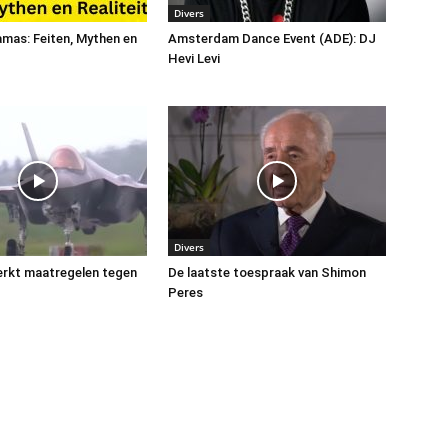
Divers
Hamas: Feiten, Mythen en
Amsterdam Dance Event (ADE): DJ
Hevi Levi
Divers
terkt maatregelen tegen
De laatste toespraak van Shimon
Peres