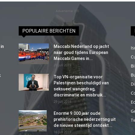
Advertentie (11)
POPULAIRE BERICHTEN
in
Maccabi Nederland op jacht
Is
naar goud tijdens European
C
Maccabi Games in...
29 juli 2019
B
B
k
Top VN-organisatie voor
Palestijnen beschuldigd van
Di
seksueel wangedrag,
C
discriminatie en misbruik...
29 juli 2019
E
G
Enorme 9.000 jaar oude
prehistorische nederzetting uit
T
de nieuwe steentijd ontdekt...
16 juli 2019