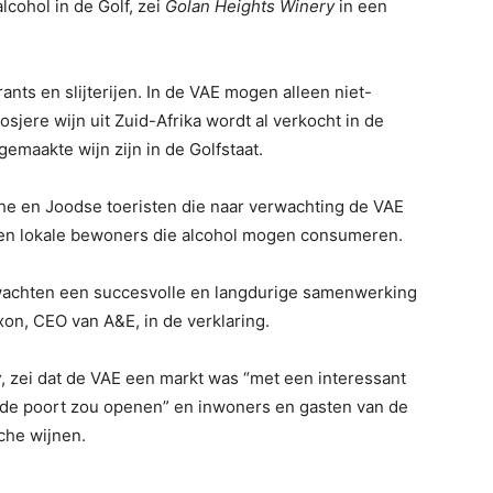
cohol in de Golf, zei
Golan Heights Winery
in een
rants en slijterijen. In de VAE mogen alleen niet-
sjere wijn uit Zuid-Afrika wordt al verkocht in de
gemaakte wijn zijn in de Golfstaat.
che en Joodse toeristen die naar verwachting de VAE
 en lokale bewoners die alcohol mogen consumeren.
erwachten een succesvolle en langdurige samenwerking
ixon, CEO van A&E, in de verklaring.
y
, zei dat de VAE een markt was “met een interessant
jf “de poort zou openen” en inwoners en gasten van de
che wijnen.