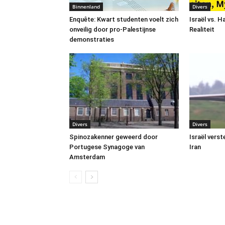
Binnenland
Divers
Enquête: Kwart studenten voelt zich
Israël vs. 
onveilig door pro-Palestijnse
Realiteit
demonstraties
Divers
Divers
Spinozakenner geweerd door
Israël vers
Portugese Synagoge van
Iran
Amsterdam