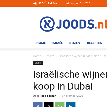
C
32.5
vrijdag, juli 31, 2026
Tel Aviv
Joods.nl:
Nieuws
uit
Joods
Nederland
en
HOME
ISRAËL
REIZEN
RECEPTEN
Israel
Home
Divers
Israëlische wijnen uit de Golan nu t
Divers
Israëlische wijne
koop in Dubai
Door
Joop Soesan
-
16 november 2020