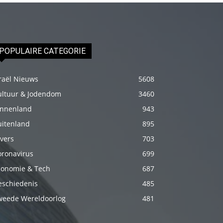
fakat
böylesini
uzun
zamandır
POPULAIRE CATEGORIE
görmemiştir
hd
raël Nieuws
5608
porno
ultuur & Jodendom
3460
Olgun
innenland
943
bir
uitenland
895
kadının
vers
703
evine
oronavirus
699
paket
conomie & Tech
687
attıktan
eschiedenis
485
sonra
weede Wereldoorlog
481
kadının
kendisine