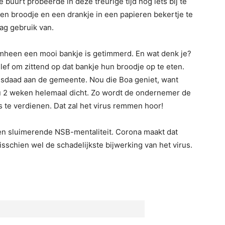
e buurt probeerde in deze treurige tijd nog iets bij te
een broodje en een drankje in een papieren bekertje te
ag gebruik van.
mheen een mooi bankje is getimmerd. En wat denk je?
ef om zittend op dat bankje hun broodje op te eten.
sdaad aan de gemeente. Nou die Boa geniet, want
nu 2 weken helemaal dicht. Zo wordt de ondernemer de
 te verdienen. Dat zal het virus remmen hoor!
een sluimerende NSB-mentaliteit. Corona maakt dat
isschien wel de schadelijkste bijwerking van het virus.