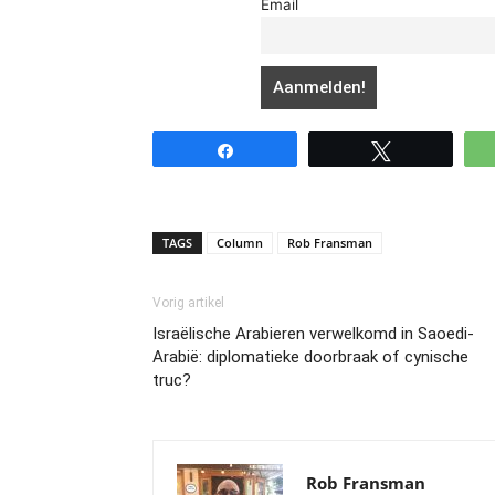
Email
Share
Tweet
TAGS
Column
Rob Fransman
Vorig artikel
Israëlische Arabieren verwelkomd in Saoedi-
Arabië: diplomatieke doorbraak of cynische
truc?
Rob Fransman