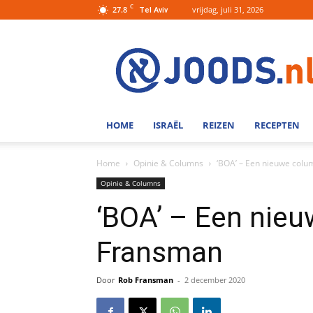
C
27.8
vrijdag, juli 31, 2026
Tel Aviv
Joods.nl:
Nieuws
uit
Joods
Nederland
en
HOME
ISRAËL
REIZEN
RECEPTEN
Israel
Home
Opinie & Columns
‘BOA’ – Een nieuwe col
Opinie & Columns
‘BOA’ – Een nie
Fransman
Door
Rob Fransman
-
2 december 2020