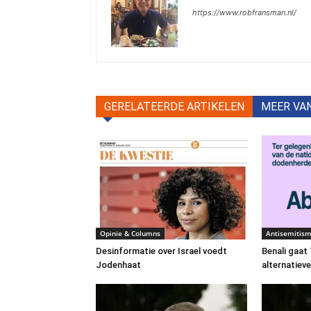
https://www.robfransman.nl/
GERELATEERDE ARTIKELEN
MEER VA
Opinie & Columns
Antisemitis
Desinformatie over Israel voedt
Benali gaa
Jodenhaat
alternatiev