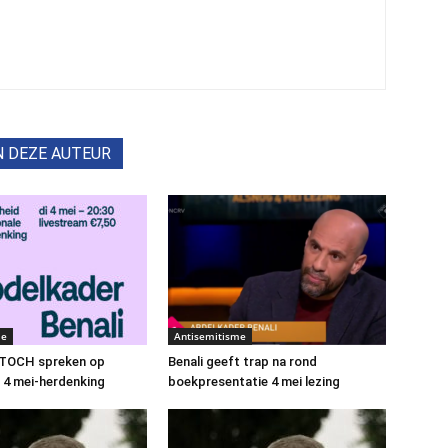
N DEZE AUTEUR
me
Antisemitisme
t TOCH spreken op
Benali geeft trap na rond
e 4 mei-herdenking
boekpresentatie 4 mei lezing