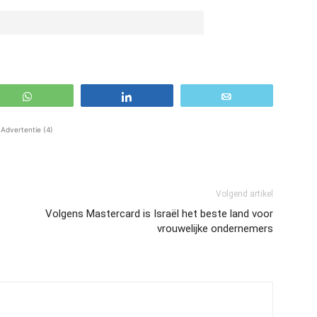
WhatsApp
Share
Email
Advertentie (4)
Volgend artikel
Volgens Mastercard is Israël het beste land voor
vrouwelijke ondernemers