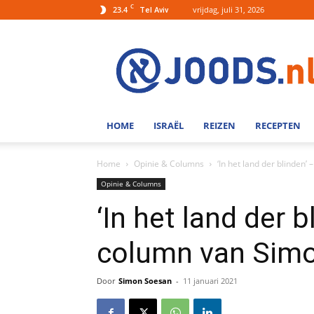
C
23.4
vrijdag, juli 31, 2026
Tel Aviv
Joods.nl:
Nieuws
uit
Joods
Nederland
en
HOME
ISRAËL
REIZEN
RECEPTEN
Israel
Home
Opinie & Columns
‘In het land der blinden
Opinie & Columns
‘In het land der 
column van Sim
Door
Simon Soesan
-
11 januari 2021