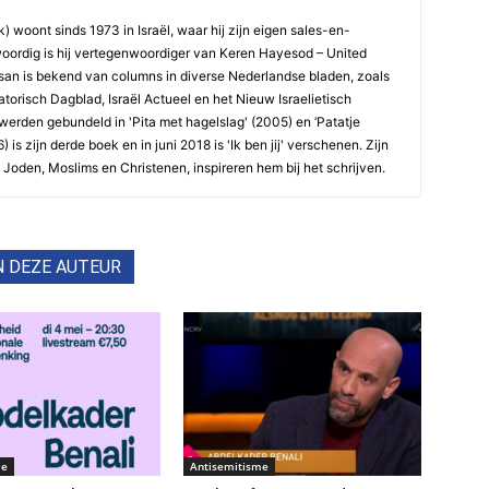
 woont sinds 1973 in Israël, waar hij zijn eigen sales-en-
ordig is hij vertegenwoordiger van Keren Hayesod – United
esan is bekend van columns in diverse Nederlandse bladen, zoals
orisch Dagblad, Israël Actueel en het Nieuw Israelietisch
werden gebundeld in 'Pita met hagelslag' (2005) en ‘Patatje
 is zijn derde boek en in juni 2018 is 'Ik ben jij' verschenen. Zijn
Joden, Moslims en Christenen, inspireren hem bij het schrijven.
N DEZE AUTEUR
me
Antisemitisme