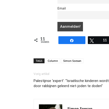
Email
11
Share
Tweet
11
SHARES
TAGS
Column
Simon Soesan
Vorig artikel
Palestijnse ‘expert’: “Israëlische kinderen wordt
door rabbijnen geleerd niet-joden te doden”
Simon Soesan