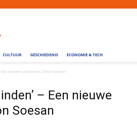
CULTUUR
GESCHIEDENIS
ECONOMIE & TECH
’ – Een nieuwe column van Simon Soesan
blinden’ – Een nieuwe
on Soesan