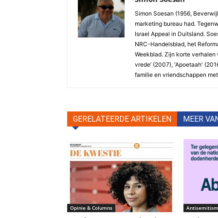
Simon Soesan (1956, Beverwijk)
marketing bureau had. Tegenwo
Israel Appeal in Duitsland. So
NRC-Handelsblad, het Reformat
Weekblad. Zijn korte verhalen 
vrede’ (2007), 'Apoetaah' (2016)
familie en vriendschappen met 
GERELATEERDE ARTIKELEN
MEER VA
Opinie & Columns
Antisemitis