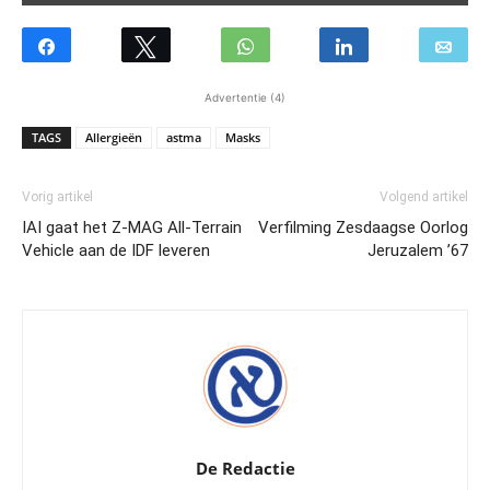
Advertentie (4)
TAGS
Allergieën
astma
Masks
Vorig artikel
Volgend artikel
IAI gaat het Z-MAG All-Terrain
Verfilming Zesdaagse Oorlog
Vehicle aan de IDF leveren
Jeruzalem ’67
De Redactie