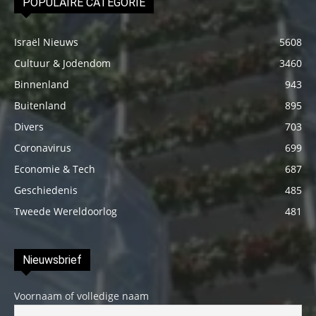
POPULAIRE CATEGORIE
Israël Nieuws
5608
Cultuur & Jodendom
3460
Binnenland
943
Buitenland
895
Divers
703
Coronavirus
699
Economie & Tech
687
Geschiedenis
485
Tweede Wereldoorlog
481
Nieuwsbrief
Voornaam of volledige naam