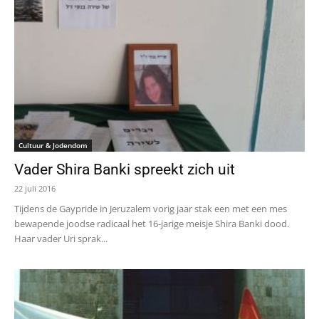
Cultuur & Jodendom
Vader Shira Banki spreekt zich uit
22 juli 2016
Tijdens de Gaypride in Jeruzalem vorig jaar stak een met een mes
bewapende joodse radicaal het 16-jarige meisje Shira Banki dood.
Haar vader Uri sprak...