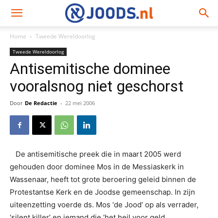
Home
Tweede Wereldoorlog
Tweede Wereldoorlog
Antisemitische dominee
vooralsnog niet geschorst
Door
De Redactie
-
22 mei 2006
De antisemitische preek die in maart 2005 werd
gehouden door dominee Mos in de Messiaskerk in
Wassenaar, heeft tot grote beroering geleid binnen de
Protestantse Kerk en de Joodse gemeenschap. In zijn
uiteenzetting voerde ds. Mos ‘de Jood’ op als verrader,
‘silent killer’ en iemand die ‘het heil voor geld