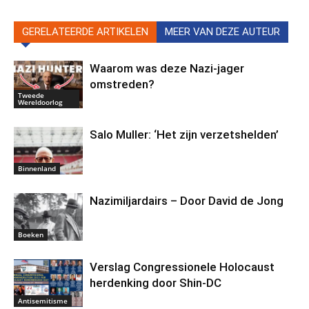
GERELATEERDE ARTIKELEN
MEER VAN DEZE AUTEUR
Waarom was deze Nazi-jager
omstreden?
Tweede
Wereldoorlog
Salo Muller: ‘Het zijn verzetshelden’
Binnenland
Nazimiljardairs – Door David de Jong
Boeken
Verslag Congressionele Holocaust
herdenking door Shin-DC
Antisemitisme