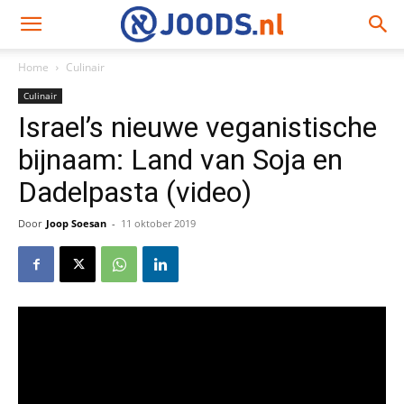
Home
Culinair
Culinair
Israel’s nieuwe veganistische
bijnaam: Land van Soja en
Dadelpasta (video)
Door
Joop Soesan
-
11 oktober 2019