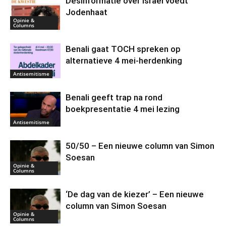
Desinformatie over Israel voedt
Jodenhaat
Opinie &
Columns
Benali gaat TOCH spreken op
alternatieve 4 mei-herdenking
Antisemitisme
Benali geeft trap na rond
boekpresentatie 4 mei lezing
Antisemitisme
50/50 – Een nieuwe column van Simon
Soesan
Opinie &
Columns
‘De dag van de kiezer’ – Een nieuwe
column van Simon Soesan
Opinie &
Columns