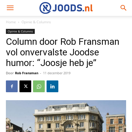
Home
Opinie & Columns
Opinie & Columns
Column door Rob Fransman
vol onvervalste Joodse
humor: “Joosje heb je”
Door
Rob Fransman
-
11 december 2019