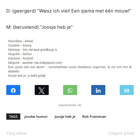
D: (geergerd) “Waisz ich viel! Een sjema met één mouw!”
M: (berustend) “Joosje heb je”
Advertentie (4)
TAGS
joodse humor
Joosje heb je
Rob Fransman
Vorig artikel
Volgend artikel