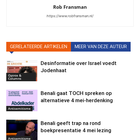
Rob Fransman
https://www.robfransman.nl/
GERELATEERDE ARTIKELEN
MEER VAN DEZE AUTEUR
Desinformatie over Israel voedt
Jodenhaat
Opinie &
Columns
Benali gaat TOCH spreken op
alternatieve 4 mei-herdenking
Antisemitisme
Benali geeft trap na rond
boekpresentatie 4 mei lezing
Antisemitisme