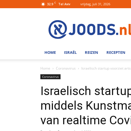
C
32.9
vrijdag, juli 31, 2026
Tel Aviv
Joods.nl:
Nieuws
uit
Joods
Nederland
en
HOME
ISRAËL
REIZEN
RECEPTEN
Israel
Home
Coronavirus
Israelisch startup voorziet ar
Coronavirus
Israelisch startu
middels Kunstmat
van realtime Co