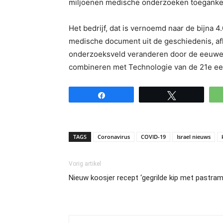
miljoenen medische onderzoeken toegankeli
Het bedrijf, dat is vernoemd naar de bijna
medische document uit de geschiedenis, afk
onderzoeksveld veranderen door de eeuweno
combineren met Technologie van de 21e e
Share
Tweet
TAGS
Coronavirus
COVID-19
Israel nieuws
Vorig artikel
Nieuw koosjer recept ‘gegrilde kip met pastram