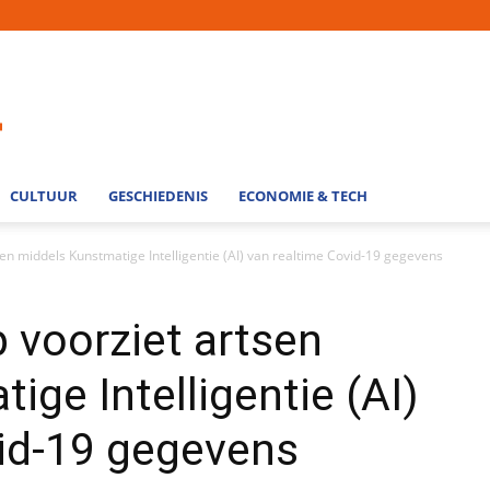
CULTUUR
GESCHIEDENIS
ECONOMIE & TECH
tsen middels Kunstmatige Intelligentie (AI) van realtime Covid-19 gegevens
p voorziet artsen
ige Intelligentie (AI)
vid-19 gegevens