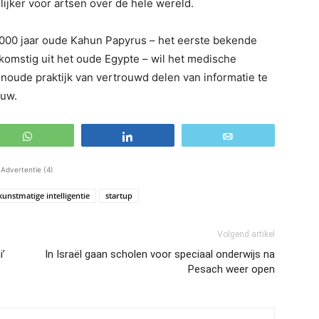
jker voor artsen over de hele wereld.
 4.000 jaar oude Kahun Papyrus – het eerste bekende
omstig uit het oude Egypte – wil het medische
ude praktijk van vertrouwd delen van informatie te
euw.
WhatsApp
Share
Email
Advertentie (4)
kunstmatige intelligentie
startup
Volgend artikel
i’
In Israël gaan scholen voor speciaal onderwijs na
Pesach weer open