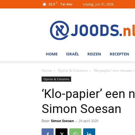
C
32.9
vrijdag, juli 31, 2026
Tel Aviv
Joods.nl:
Nieuws
uit
Joods
Nederland
en
HOME
ISRAËL
REIZEN
RECEPTEN
Israel
Home
Opinie & Columns
‘Klo-papier’ een nieuwe
Opinie & Columns
‘Klo-papier’ een
Simon Soesan
Door
Simon Soesan
-
24 april 2020