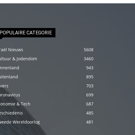
fakat
böylesini
uzun
zamandır
POPULAIRE CATEGORIE
görmemiştir
hd
raël Nieuws
5608
porno
ultuur & Jodendom
3460
Olgun
innenland
943
bir
uitenland
895
kadının
vers
703
evine
oronavirus
699
paket
conomie & Tech
687
attıktan
eschiedenis
485
sonra
weede Wereldoorlog
481
kadının
kendisine