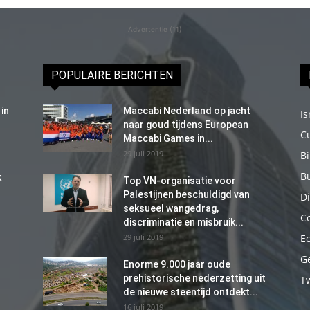
Advertentie (11)
POPULAIRE BERICHTEN
in
Maccabi Nederland op jacht
Is
naar goud tijdens European
C
Maccabi Games in...
29 juli 2019
B
B
k
Top VN-organisatie voor
Palestijnen beschuldigd van
Di
seksueel wangedrag,
C
discriminatie en misbruik...
29 juli 2019
E
G
Enorme 9.000 jaar oude
prehistorische nederzetting uit
T
de nieuwe steentijd ontdekt...
16 juli 2019