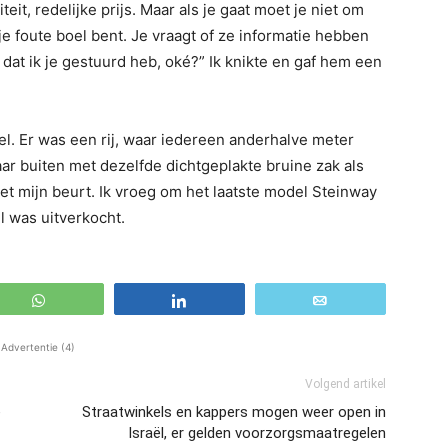
eit, redelijke prijs. Maar als je gaat moet je niet om
e foute boel bent. Je vraagt of ze informatie hebben
dat ik je gestuurd heb, oké?” Ik knikte en gaf hem een
kel. Er was een rij, waar iedereen anderhalve meter
ar buiten met dezelfde dichtgeplakte bruine zak als
t mijn beurt. Ik vroeg om het laatste model Steinway
l was uitverkocht.
WhatsApp
Share
Email
Advertentie (4)
Volgend artikel
e
Straatwinkels en kappers mogen weer open in
Israël, er gelden voorzorgsmaatregelen