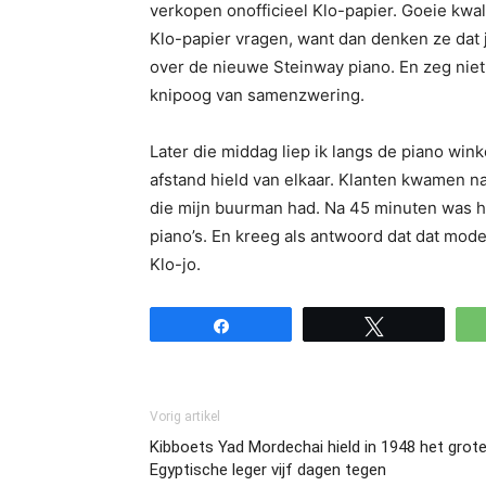
verkopen onofficieel Klo-papier. Goeie kwalit
Klo-papier vragen, want dan denken ze dat j
over de nieuwe Steinway piano. En zeg niet 
knipoog van samenzwering.
Later die middag liep ik langs de piano win
afstand hield van elkaar. Klanten kwamen na
die mijn buurman had. Na 45 minuten was he
piano’s. En kreeg als antwoord dat dat mode
Klo-jo.
Share
Tweet
Vorig artikel
Kibboets Yad Mordechai hield in 1948 het grot
Egyptische leger vijf dagen tegen