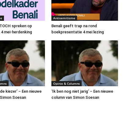
me
Antisemitisme
t TOCH spreken op
Benali geeft trap na rond
e 4 mei-herdenking
boekpresentatie 4 mei lezing
lumns
Opinie & Columns
de kiezer’ – Een nieuwe
‘Ik ben nog niet jarig’ – Een nieuwe
 Simon Soesan
column van Simon Soesan