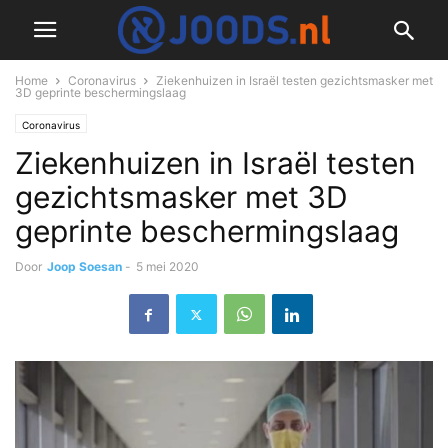
Home
Coronavirus
Ziekenhuizen in Israël testen gezichtsmasker met
3D geprinte beschermingslaag
Coronavirus
Ziekenhuizen in Israël testen
gezichtsmasker met 3D
geprinte beschermingslaag
Door
Joop Soesan
-
5 mei 2020