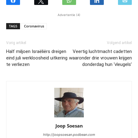
Advertentie (4)
TAGS
Coronavirus
Vorig artikel
Volgend artikel
Half miljoen Israëliërs dreigen
Veertig luchtmacht cadetten
eind juli werkloosheid uitkering
waaronder drie vrouwen krijgen
te verliezen
donderdag hun ‘vleugels’
Joop Soesan
http://joopsoesan.podbean.com