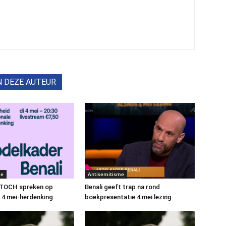
N DEZE AUTEUR
me
Antisemitisme
t TOCH spreken op
Benali geeft trap na rond
e 4 mei-herdenking
boekpresentatie 4 mei lezing