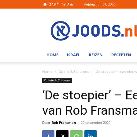
C
27.8
vrijdag, juli 31, 2026
Tel Aviv
Joods.nl:
Nieuws
uit
Joods
Nederland
en
HOME
ISRAËL
REIZEN
RECEPTEN
Israel
Home
Opinie & Columns
‘De stoepier’ – Een nie
Opinie & Columns
‘De stoepier’ – 
van Rob Fransm
Door
Rob Fransman
-
29 september 2020