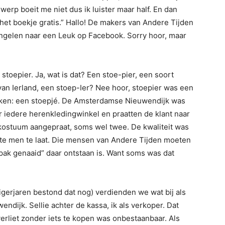
rp boeit me niet dus ik luister maar half. En dan
 het boekje gratis.” Hallo! De makers van Andere Tijden
ngelen naar een Leuk op Facebook. Sorry hoor, maar
 stoepier. Ja, wat is dat? Een stoe-pier, een soort
n Ierland, een stoep-Ier? Nee hoor, stoepier was een
oken: een stoepjé. De Amsterdamse Nieuwendijk was
 iedere herenkledingwinkel en praatten de klant naar
kostuum aangepraat, soms wel twee. De kwaliteit was
rkte men te laat. Die mensen van Andere Tijden moeten
 pak genaaid” daar ontstaan is. Want soms was dat
tigerjaren bestond dat nog) verdienden we wat bij als
ndijk. Sellie achter de kassa, ik als verkoper. Dat
rliet zonder iets te kopen was onbestaanbaar. Als