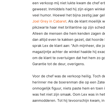
een verkoop mij niet lukte kwam de chef er
geweest. Inmiddels had hij zijn eigen wink
veel humor. Hoewel het bijna zestig jaar ge
Joel Grey in Cabaret
. Als de klant moeilijk
pikzwarte haar met brillantine op zijn sched
Alleen de mensen die hem kenden zagen de 
dan altijd even te kakken gezet, dat hoorde
sprak Lex de klant aan: “Ach mijnheer, die j
magazijntje achter de winkel haalde hij exa
om de klant te overtuigen dat het hem zo goe
Garantie tot de deur, overigens.
Voor de chef was de verkoop heilig. Toch dee
herinner me de boerenman die op een Zaterd
onmogelijk figuur, niets paste hem en toen
was het niet zijn smaak. Oom Lex was in het
aanmodderen. Tot hij tevoorschijn kwam, in e