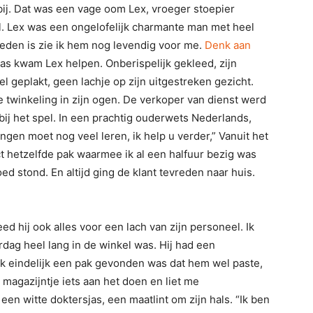
bij. Dat was een vage oom Lex, vroeger stoepier
el. Lex was een ongelofelijk charmante man met heel
leden is zie ik hem nog levendig voor me.
Denk aan
 was kwam Lex helpen. Onberispelijk gekleed, zijn
el geplakt, geen lachje op zijn uitgestreken gezicht.
twinkeling in zijn ogen. De verkoper van dienst werd
 bij het spel. In een prachtig ouderwets Nederlands,
ongen moet nog veel leren, ik help u verder,” Vanuit het
ct hetzelfde pak waarmee ik al een halfuur bezig was
d stond. En altijd ging de klant tevreden naar huis.
d hij ook alles voor een lach van zijn personeel. Ik
ag heel lang in de winkel was. Hij had een
 ik eindelijk een pak gevonden was dat hem wel paste,
 magazijntje iets aan het doen en liet me
en witte doktersjas, een maatlint om zijn hals. “Ik ben