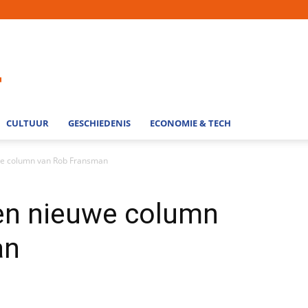
CULTUUR
GESCHIEDENIS
ECONOMIE & TECH
uwe column van Rob Fransman
Een nieuwe column
an