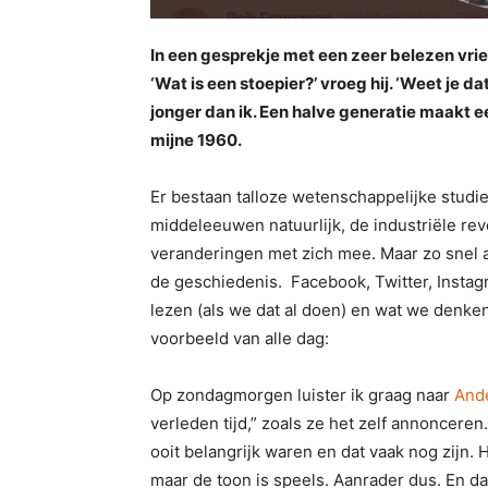
In een gesprekje met een zeer belezen vrien
‘Wat is een stoepier?’ vroeg hij. ‘Weet je da
jonger dan ik. Een halve generatie maakt ee
mijne 1960.
Er bestaan talloze wetenschappelijke stud
middeleeuwen natuurlijk, de industriële re
veranderingen met zich mee. Maar zo snel al
de geschiedenis. Facebook, Twitter, Insta
lezen (als we dat al doen) en wat we denken.
voorbeeld van alle dag:
Op zondagmorgen luister ik graag naar
And
verleden tijd,” zoals ze het zelf annoncer
ooit belangrijk waren en dat vaak nog zijn
maar de toon is speels. Aanrader dus. En da