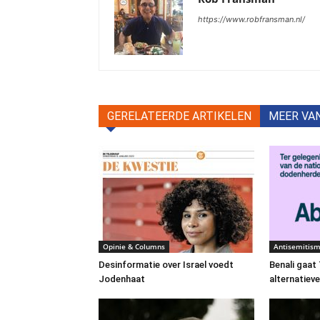
https://www.robfransman.nl/
GERELATEERDE ARTIKELEN
MEER VA
Opinie & Columns
Antisemitis
Desinformatie over Israel voedt
Benali gaa
Jodenhaat
alternatiev