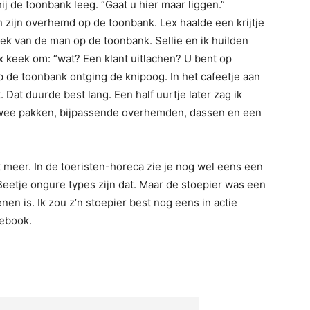
ij de toonbank leeg. “Gaat u hier maar liggen.”
n zijn overhemd op de toonbank. Lex haalde een krijtje
rek van de man op de toonbank. Sellie en ik huilden
ex keek om: “wat? Een klant uitlachen? U bent op
 de toonbank ontging de knipoog. In het cafeetje aan
. Dat duurde best lang. Een half uurtje later zag ik
twee pakken, bijpassende overhemden, dassen en een
t meer. In de toeristen-horeca zie je nog wel eens een
Beetje ongure types zijn dat. Maar de stoepier was een
n is. Ik zou z’n stoepier best nog eens in actie
cebook.