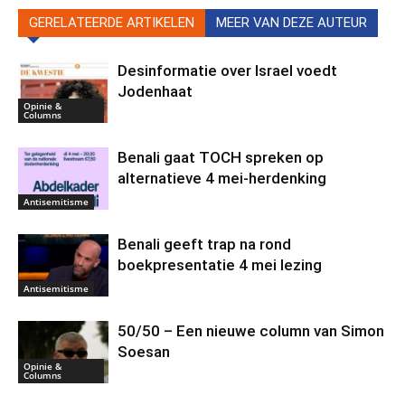
GERELATEERDE ARTIKELEN
MEER VAN DEZE AUTEUR
Desinformatie over Israel voedt
Jodenhaat
Opinie &
Columns
Benali gaat TOCH spreken op
alternatieve 4 mei-herdenking
Antisemitisme
Benali geeft trap na rond
boekpresentatie 4 mei lezing
Antisemitisme
50/50 – Een nieuwe column van Simon
Soesan
Opinie &
Columns