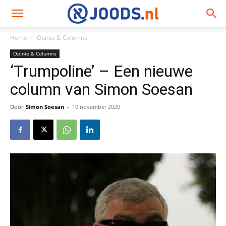
Home
Opinie & Columns
Opinie & Columns
‘Trumpoline’ – Een nieuwe
column van Simon Soesan
Door
Simon Soesan
-
10 november 2020