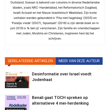
Duitsland. Soesan is bekend van columns in diverse Nederlandse
bladen, zoals NRC-Handelsblad, het Reformatorisch Dagblad,
Israël Actueel en het Nieuw Israelietisch Weekblad. Zijn korte
verhalen werden gebundeld in 'Pita met hagelslag' (2005) en
‘Patatje vrede’ (2007), 'Apoetaah' (2016) is zijn derde boek en in
juni 2018 is 'Ik ben jij' verschenen. Zijn familie en vriendschappen
met Joden, Moslims en Christenen, inspireren hem bij het
schrijven.
GERELATEERDE ARTIKELEN
MEER VAN DEZE AUTEUR
Desinformatie over Israel voedt
Jodenhaat
Opinie &
Columns
Benali gaat TOCH spreken op
alternatieve 4 mei-herdenking
Antisemitisme