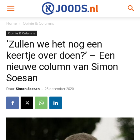
Home
Opinie & Columns
Opinie & Columns
‘Zullen we het nog een
keertje over doen?’ – Een
nieuwe column van Simon
Soesan
Door
Simon Soesan
-
25 december 2020