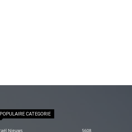
genç
adam
boş
zamanlarında
kuryecilik
yaparak
harçlığını
çıkarmaktadır
türk
porno
Gün
içerisinde
binbir
çeşit
POPULAIRE CATEGORIE
insanla
karşılaşır
raël Nieuws
5608