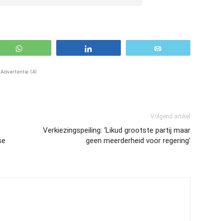
WhatsApp
Share
Email
Advertentie (4)
Volgend artikel
Verkiezingspeiling: ‘Likud grootste partij maar
se
geen meerderheid voor regering’