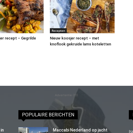
Recepten
er recept – Gegrilde
Nieuw koosjer recept – met
knoflook gekruide lams koteletten
Advertentie (11)
POPULAIRE BERICHTEN
in
Maccabi Nederland op jacht
Is