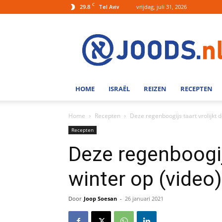
C
29.8
vrijdag, juli 31, 2026
Tel Aviv
Joods.nl:
Nieuws
uit
Joods
Nederland
en
HOME
ISRAËL
REIZEN
RECEPTEN
Israel
Home
Recepten
Deze regenboogijs taart vrolijkt d
Recepten
Deze regenboogijs
winter op (video)
Door
Joop Soesan
-
26 januari 2021