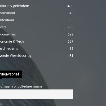
fakat
ultuur & Jodendom
3460
böylesini
innenland
943
uzun
uitenland
895
zamandır
vers
703
görmemiştir
oronavirus
699
hd
conomie & Tech
687
porno
eschiedenis
485
Olgun
weede Wereldoorlog
481
bir
kadının
evine
Nieuwsbrief
paket
attıktan
oornaam of volledige naam
sonra
kadının
kendisine
mail