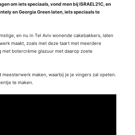
gen om iets speciaals, vond men bij ISRAEL21C, en
ely en Georgia Green laten, iets speciaals te
mstige, en nu in Tel Aviv wonende cakebakkers, laten
rwerk maakt, zoals met deze taart met meerdere
g met botercrème glazuur met daarop zoete
et meesterwerk maken, waarbij je je vingers zal opeten.
eentje te maken.