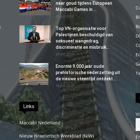
naar goud tijdens European
C
Maccabi Games in...
29 juli 2019
B
B
k
Top VN-organisatie voor
Palestijnen beschuldigd van
Di
seksueel wangedrag,
C
discriminatie en misbruik...
29 juli 2019
E
G
Enorme 9.000 jaar oude
prehistorische nederzetting uit
T
de nieuwe steentijd ontdekt...
16 juli 2019
Links
V
Maccabi Nederland
Nieuw Israelietisch Weekblad (NIW)
E