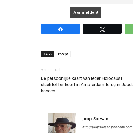
Share
Tweet
TAGS
recept
Vorig artikel
De persoonlijke kaart van ieder Holocaust
slachtoffer keert in Amsterdam terug in Jood
handen
Joop Soesan
http://joopsoesan.podbean.com