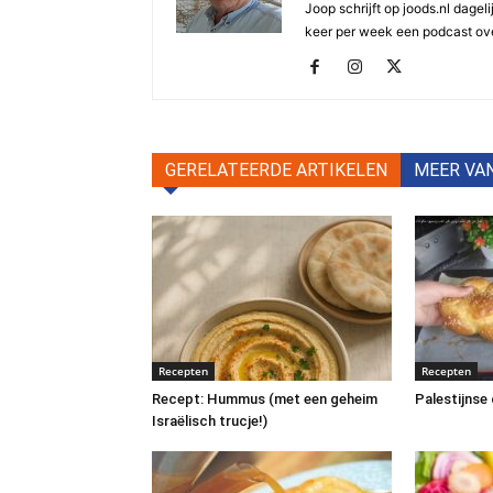
Joop schrijft op joods.nl dagel
keer per week een podcast ove
GERELATEERDE ARTIKELEN
MEER VA
Recepten
Recepten
Recept: Hummus (met een geheim
Palestijnse 
Israëlisch trucje!)