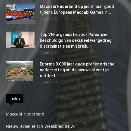
Maccabi Nederland op jacht naar goud
tijdens European Maccabi Games in...
29 juli 2019
Top VN-organisatie voor Palestijnen
beschuldigd van seksueel wangedrag,
discriminatie en misbruik...
29 juli 2019
Enorme 9.000 jaar oude prehistorische
nederzetting uit de nieuwe steentijd
ontdekt...
16 juli 2019
Links
Maccabi Nederland
Nieuw Israelietisch Weekblad (NIW)