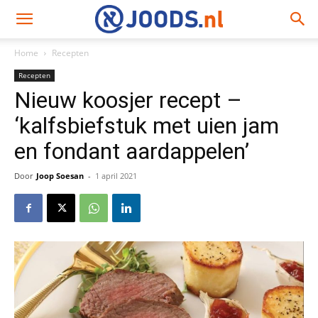
Home
Recepten
Recepten
Nieuw koosjer recept –
‘kalfsbiefstuk met uien jam
en fondant aardappelen’
Door
Joop Soesan
-
1 april 2021