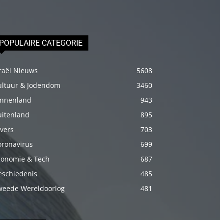
izle
En
sonunda
POPULAIRE CATEGORIE
elimi
onun
raël Nieuws
5608
bacak
ultuur & Jodendom
3460
arasına
innenland
943
götürünce
uitenland
895
aramızda
vers
703
hiç
oronavirus
699
beklemediğim
conomie & Tech
şeyler
687
yaşandı
eschiedenis
485
türk
weede Wereldoorlog
481
porno
Siyahi