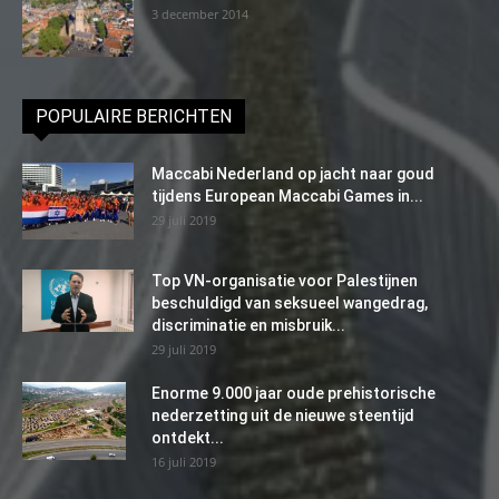
3 december 2014
POPULAIRE BERICHTEN
Maccabi Nederland op jacht naar goud
tijdens European Maccabi Games in...
29 juli 2019
Top VN-organisatie voor Palestijnen
beschuldigd van seksueel wangedrag,
discriminatie en misbruik...
29 juli 2019
Enorme 9.000 jaar oude prehistorische
nederzetting uit de nieuwe steentijd
ontdekt...
16 juli 2019