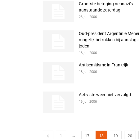
Grootste betoging neonazi’s
aanstaande zaterdag
25 juli 2006
Oud-president Argentinië Men
mogelijk betrokken bij aanslag 
joden
18 juli 2006
Antisemitisme in Frankrijk
18 juli 2006
Activiste weer niet vervolgd
15 juli 2006
...
1
17
18
19
20