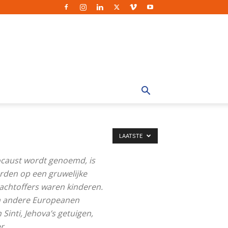
Kendisi
bankaya
kredi
başvurusuna
çıktığını
ve
dönerken
uğramak
istediğini
dile
LAATSTE
getirdi
locaust wordt genoemd, is
sikiş
erden op een gruwelijke
Babamla
lachtoffers waren kinderen.
araları
en andere Europeanen
biraz
Sinti, Jehova’s getuigen,
limoni
r.