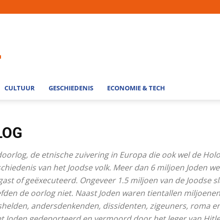
CULTUUR
GESCHIEDENIS
ECONOMIE & TECH
LOG
oorlog, de etnische zuivering in Europa die ook wel de Ho
schiedenis van het Joodse volk. Meer dan 6 miljoen Joden w
rgast of geëxecuteerd. Ongeveer 1.5 miljoen van de Joodse s
fden de oorlog niet. Naast Joden waren tientallen miljoen
tshelden, andersdenkenden, dissidenten, zigeuners, roma en 
et Joden gedeporteerd en vermoord door het leger van Hitle