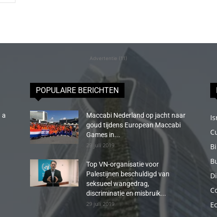
Advertentie (11)
POPULAIRE BERICHTEN
 a
Maccabi Nederland op jacht naar
Is
goud tijdens European Maccabi
C
Games in...
29 juli 2019
B
B
Top VN-organisatie voor
Palestijnen beschuldigd van
Di
seksueel wangedrag,
C
discriminatie en misbruik...
29 juli 2019
E