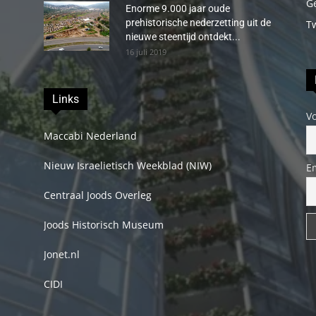
G
Enorme 9.000 jaar oude
prehistorische nederzetting uit de
T
nieuwe steentijd ontdekt...
16 juli 2019
Links
V
Maccabi Nederland
Nieuw Israelietisch Weekblad (NIW)
E
Centraal Joods Overleg
Joods Historisch Museum
Jonet.nl
CIDI