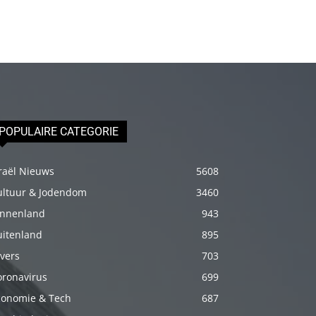
Onu
biraz
elleyip
kıvama
getirdikten
sonra
üstünde
POPULAIRE CATEGORIE
ki
havluyu
raël Nieuws
5608
çektim
ultuur & Jodendom
3460
ve
innenland
943
çıplak
uitenland
895
bedenini
vers
703
okşamaya
oronavirus
699
başladım
conomie & Tech
687
porno